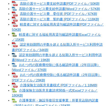
高額介護サービス費支給申請書[PDFファイル／50KB]
高額介護サービス費支給申請書[Wordファイル／57KB]
高額介護サービス費 委任状 [PDFファイル／67KB]
高額介護サービス費 誓約書 [PDFファイル／118KB]
軽度者に対する福祉用具貸与確認申請書[PDFファイル／
50KB]
軽度者に対する福祉用具貸与確認申請書[Excelファイル
／15KB]
認定有効期間の半数を超える短期入所サービス利用申請
書[PDFファイル／34KB]
認定有効期間の半数を超える短期入所サービス利用申請
書[Wordファイル／19KB]
おむつ代の医療費控除に係る確認申請書（2年目以降）
[Wordファイル／37KB]
おむつ代の医療費控除に係る確認申請書（2年目以降）
[PDFファイル／29KB]
介護保険主治医意見書様式 [PDFファイル／1.18MB]
介護保険主治医意見書請求関係一式[Excelファイル／
180KB]
介護事業所・施設等復旧支援事業：所要見込額内訳書
（別添1その1）[Excelファイル／55KB]