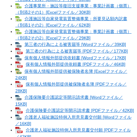
介護事業所・施設等復旧支援事業：事業計画書（個票）
（別添2その1）[Excelファイル／30KB]
介護施設等自家発電装置整備事業：所要見込額内訳書
（別添1その2）[Excelファイル／62KB]
介護施設等自家発電装置整備事業：事業計画書（個票）
（別添2その2）[Excelファイル／29KB]
第三者の行為による被害届等 [Wordファイル／39KB]
第三者の行為による被害届等 [PDFファイル／177KB]
保有個人情報外部提供依頼書 [Wordファイル／17KB]
保有個人情報外部提供依頼書 [PDFファイル／46KB]
保有個人情報外部提供被保険者名簿 [Excelファイル／
24KB]
保有個人情報外部提供被保険者名簿 [PDFファイル／
28KB]
介護保険要介護認定等開示請求書 [Wordファイル／
15KB]
介護保険要介護認定等開示請求書 [PDFファイル／42KB]
介護老人福祉施設特例入所意見書交付願 [Wordファイル
／16KB]
介護老人福祉施設特例入所意見書交付願 [PDFファイル
／42KB]