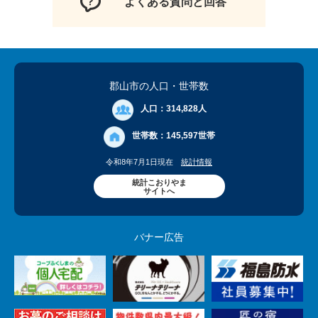
よくある質問と回答
郡山市の人口
・世帯数
人口：
314,828人
世帯数：
145,597世帯
令和8年7月1日現在
統計情報
統計こおりやま
サイトへ
バナー広告