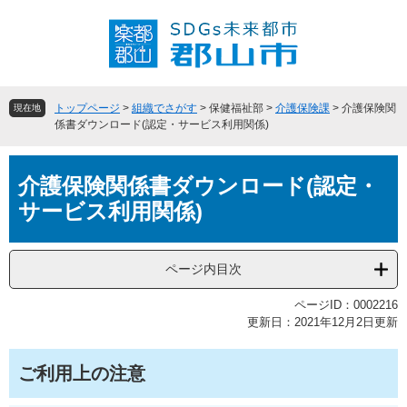
ペ
メ
ー
ニ
ジ
ュ
の
ー
先
を
頭
飛
トップページ
>
組織でさがす
>
保健福祉部
>
介護保険課
>
介護保険関
現在地
で
ば
係書ダウンロード(認定・サービス利用関係)
す
し
。
て
本
本
介護保険関係書ダウンロード(認定・
文
文
サービス利用関係)
へ
ページ内目次
ページID：0002216
更新日：2021年12月2日更新
ご利用上の注意