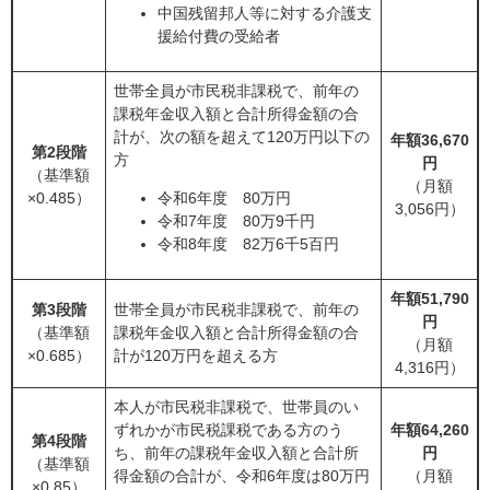
中国残留邦人等に対する介護支
援給付費の受給者
世帯全員が市民税非課税で、前年の
課税年金収入額と合計所得金額の合
計が、次の額を超えて120万円以下の
年額36,670
第2段階
方
円
（基準額
（月額
×0.485）
令和6年度 80万円
3,056円）
令和7年度 80万9千円
令和8年度 82万6千5百円
年額51,790
第3段階
世帯全員が市民税非課税で、前年の
円
（基準額
課税年金収入額と合計所得金額の合
（月額
×0.685）
計が120万円を超える方
4,316円）
本人が市民税非課税で、世帯員のい
ずれかが市民税課税である方のう
年額64,260
第4段階
ち、前年の課税年金収入額と合計所
円
（基準額
得金額の合計が、令和6年度は80万円
（月額
×0.85）