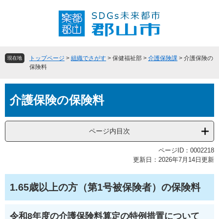
ペ
メ
ー
ニ
ジ
ュ
の
ー
先
を
頭
飛
トップページ
>
組織でさがす
>
保健福祉部
>
介護保険課
>
介護保険の
現在地
で
ば
保険料
す
し
。
て
本
本
介護保険の保険料
文
文
へ
ページ内目次
ページID：0002218
更新日：2026年7月14日更新
1.65歳以上の方（第1号被保険者）の保険料
令和8年度の介護保険料算定の特例措置について