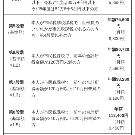
以下、令和7年度は80万9千円以下、
5,355円）
令和8年度は82万6千5百円以下の方
年額75,600
本人が市民税非税課税で、世帯員の
第5段階
円
いずれかが市民税課税である方のう
（基準額）
（月額
ち、第4段階以外の方
6,300円）
年額90,720
第6段階
本人が市民税課税で、前年の合計所
円
（基準額
得金額が120万円未満の方
（月額
×1.2）
7,560円）
年額98,280
第7段階
本人が市民税課税で、前年の合計所
円
（基準額
得金額が120万円以上210万円未満の
（月額
×1.3）
方
8,190円）
年額
第8段階
本人が市民税課税で、前年の合計所
113,400円
（基準額
得金額が210万円以上320万円未満の
（月額
×1.5）
方
9,450円）