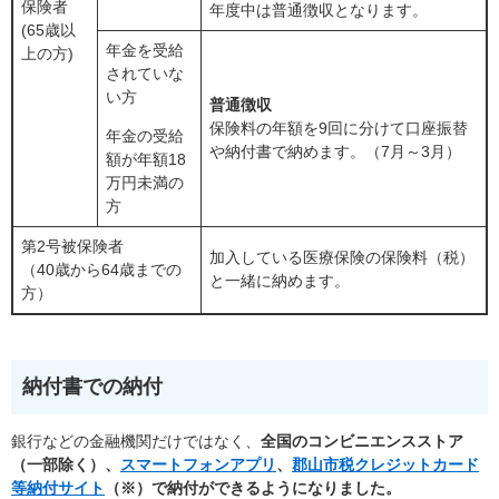
保険者
年度中は普通徴収となります。
(65歳以
年金を受給
上の方)
されていな
い方
普通徴収
保険料の年額を9回に分けて口座振替
年金の受給
や納付書で納めます。（7月～3月）
額が年額18
万円未満の
方
第2号被保険者
加入している医療保険の保険料（税）
（40歳から64歳までの
と一緒に納めます。
方）
納付書での納付
銀行などの金融機関だけではなく、
全国のコンビニエンスストア
（一部除く）、
スマートフォンアプリ
、
郡山市税クレジットカード
等納付サイト
（※）で納付ができるようになりました。