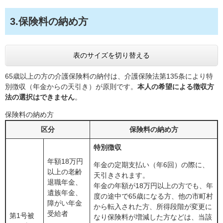
3.保険料の納め方
表のサイズを切り替える
65歳以上の方の介護保険料の納付は、介護保険法第135条により特
別徴収（年金からの天引き）が原則です。
本人の希望による徴収方
法の選択はできません
。
保険料の納め方
区分
保険料の納め方
特別徴収
年額18万円
年金の定期支払い（年6回）の際に、
以上の老齢
天引きされます。
退職年金、
年金の年額が18万円以上の方でも、年
遺族年金、
度の途中で65歳になる方、他の市町村
障がい年金
から転入された方、所得段階が変更に
受給者
第1号被
なり保険料が増減した方などは、当該