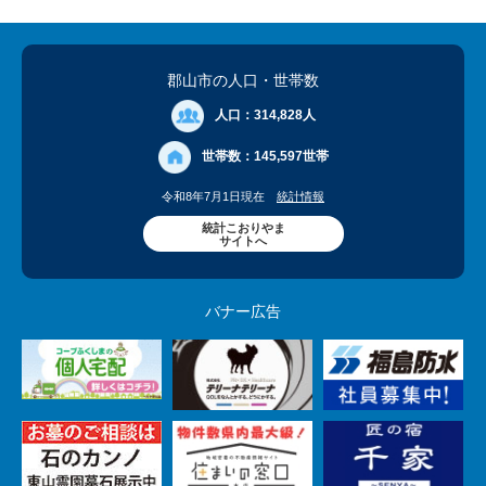
郡山市の人口
・世帯数
人口：
314,828人
世帯数：
145,597世帯
令和8年7月1日現在
統計情報
統計こおりやま
サイトへ
バナー広告