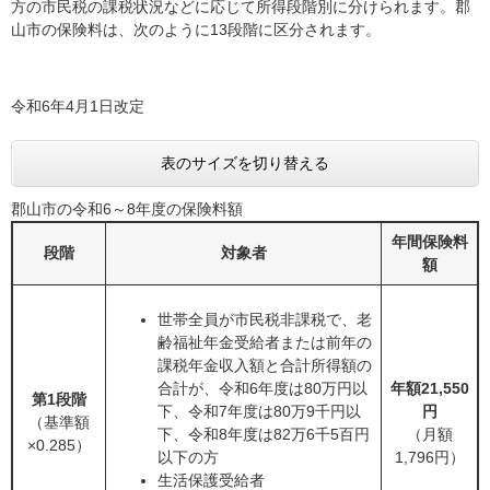
方の市民税の課税状況などに応じて所得段階別に分けられます。郡
山市の保険料は、次のように13段階に区分されます。
令和6年4月1日改定
表のサイズを切り替える
郡山市の令和6～8年度の保険料額
年間保険料
段階
対象者
額
世帯全員が市民税非課税で、老
齢福祉年金受給者または前年の
課税年金収入額と合計所得額の
合計が、令和6年度は80万円以
年額21,550
第1段階
下、令和7年度は80万9千円以
円
（基準額
下、令和8年度は82万6千5百円
（月額
×0.285）
以下の方
1,796円）
生活保護受給者