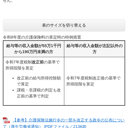
せん。
表のサイズを切り替える
令和8年度の介護保険料の算定時の特例措置
給与等の収入金額が55万1千円
給与等の収入金額が左記以外の
から190万円未満の方
方
令和7年度税制
改正前
の基準で
所得段階を算定
改正前の給与所得控除額
令和7年度税制改正後の基準で
で算定
所得段階を算定
課税・非課税の判定も改
正前の基準で判定
【参考】介護保険法施行令の一部を改正する政令の公布につい
て（厚生労働省通知） [PDFファイル／213KB]