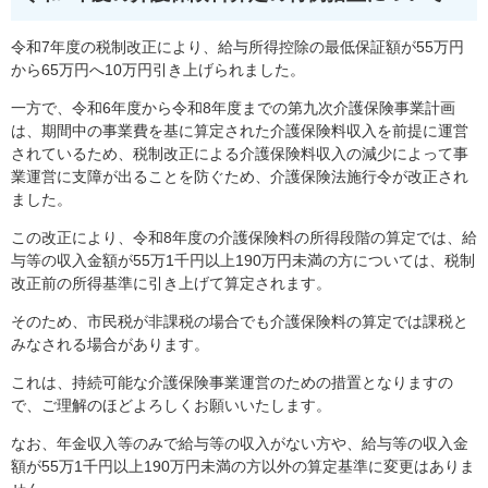
令和7年度の税制改正により、給与所得控除の最低保証額が55万円
から65万円へ10万円引き上げられました。
一方で、令和6年度から令和8年度までの第九次介護保険事業計画
は、期間中の事業費を基に算定された介護保険料収入を前提に運営
されているため、税制改正による介護保険料収入の減少によって事
業運営に支障が出ることを防ぐため、介護保険法施行令が改正され
ました。
この改正により、令和8年度の介護保険料の所得段階の算定では、給
与等の収入金額が55万1千円以上190万円未満の方については、税制
改正前の所得基準に引き上げて算定されます。
そのため、市民税が非課税の場合でも介護保険料の算定では課税と
みなされる場合があります。
これは、持続可能な介護保険事業運営のための措置となりますの
で、ご理解のほどよろしくお願いいたします。
なお、年金収入等のみで給与等の収入がない方や、給与等の収入金
額が55万1千円以上190万円未満の方以外の算定基準に変更はありま