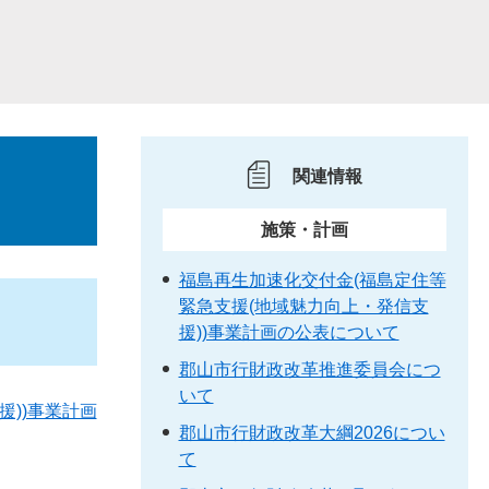
関連情報
施策・計画
福島再生加速化交付金(福島定住等
緊急支援(地域魅力向上・発信支
援))事業計画の公表について
郡山市行財政改革推進委員会につ
いて
))事業計画
郡山市行財政改革大綱2026につい
て