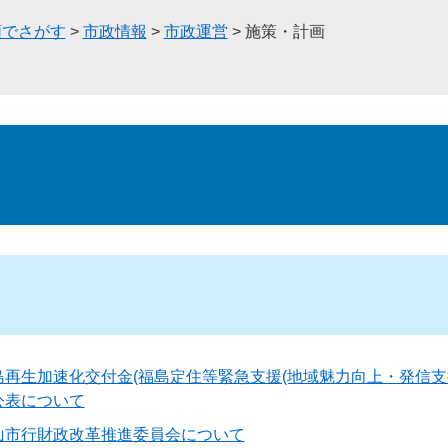
類でさがす
>
市政情報
>
市政運営
>
施策・計画
島再生加速化交付金(福島定住等緊急支援(地域魅力向上・発信支援
公表について
山市行財政改革推進委員会について