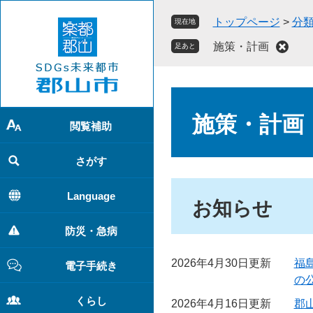
ペ
メ
トップページ
>
分
現在地
ー
ニ
ジ
ュ
施策・計画
足あと
の
ー
先
を
頭
飛
本
で
ば
文
施策・計画
す
し
閲覧補助
。
て
本
さがす
文
へ
Language
お知らせ
防災・急病
2026年4月30日更新
福
電子手続き
の
くらし
2026年4月16日更新
郡