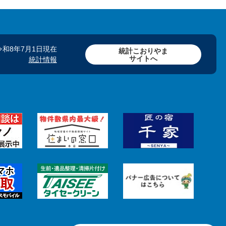
令和8年7月1日現在
統計こおりやま
サイトへ
統計情報