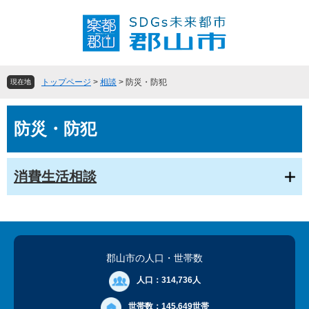
ペ
メ
ー
ニ
ジ
ュ
の
ー
先
を
頭
飛
トップページ
>
相談
>
防災・防犯
現在地
で
ば
す
し
本
。
て
防災・防犯
文
本
文
へ
消費生活相談
郡山市の人口
・世帯数
人口：
314,736人
世帯数：
145,649世帯