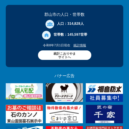
郡山市の人口
・世帯数
人口：
314,828人
世帯数：
145,597世帯
令和8年7月1日現在
統計情報
統計こおりやま
サイトへ
バナー広告