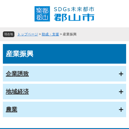
ペ
メ
ー
ニ
ジ
ュ
の
ー
先
を
頭
飛
トップページ
>
助成・支援
>
産業振興
現在地
で
ば
す
し
本
。
て
産業振興
文
本
文
へ
企業誘致
地域経済
農業