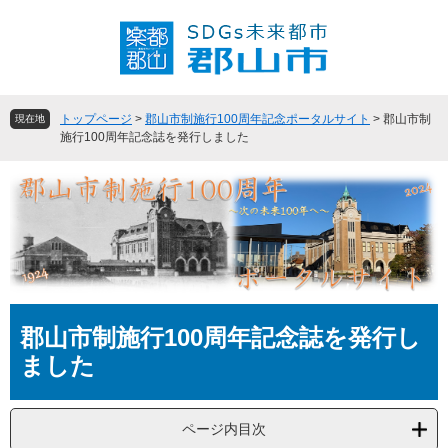
ペ
メ
ー
ニ
ジ
ュ
の
ー
先
を
頭
飛
トップページ
>
郡山市制施行100周年記念ポータルサイト
>
郡山市制
現在地
で
ば
施行100周年記念誌を発行しました
す
し
。
て
本
文
へ
本
郡山市制施行100周年記念誌を発行し
文
ました
ページ内目次