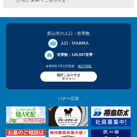
「ひらけ 未来へ こおりやま」
郡山市の人口
・世帯数
人口：
314,828人
世帯数：
145,597世帯
令和8年7月1日現在
統計情報
統計こおりやま
サイトへ
バナー広告