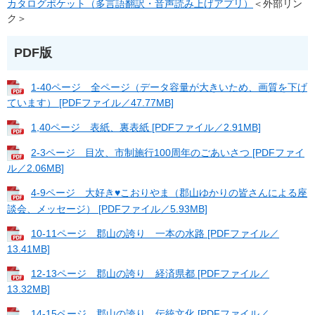
カタログポケット（多言語翻訳・音声読み上げアプリ）
＜外部リン
ク＞
PDF版
1-40ページ 全ページ（データ容量が大きいため、画質を下げ
ています） [PDFファイル／47.77MB]
1,40ページ 表紙、裏表紙 [PDFファイル／2.91MB]
2-3ページ 目次、市制施行100周年のごあいさつ [PDFファイ
ル／2.06MB]
4-9ページ 大好き♥こおりやま（郡山ゆかりの皆さんによる座
談会、メッセージ） [PDFファイル／5.93MB]
10-11ページ 郡山の誇り 一本の水路 [PDFファイル／
13.41MB]
12-13ページ 郡山の誇り 経済県都 [PDFファイル／
13.32MB]
14-15ページ 郡山の誇り 伝統文化 [PDFファイル／