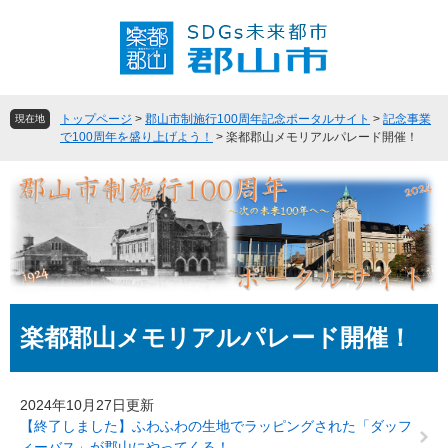
ペ
メ
ー
ニ
ジ
ュ
の
ー
先
を
頭
飛
トップページ
>
郡山市制施行100周年記念ポータルサイト
>
記念事業
現在地
で
ば
で100周年を盛り上げよう！
>
楽都郡山メモリアルパレード開催！
す
し
。
て
本
文
へ
本
楽都郡山メモリアルパレード開催！
文
2024年10月27日更新
【終了しました】ふわふわの生地でラッピングされた「ダッフ
ィーバス」が郡山にやってくる！