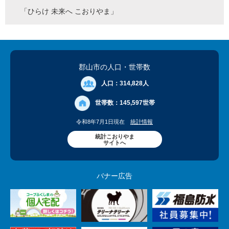
「ひらけ 未来へ こおりやま」
郡山市の人口
・世帯数
人口：
314,828人
世帯数：
145,597世帯
令和8年7月1日現在
統計情報
統計こおりやま
サイトへ
バナー広告