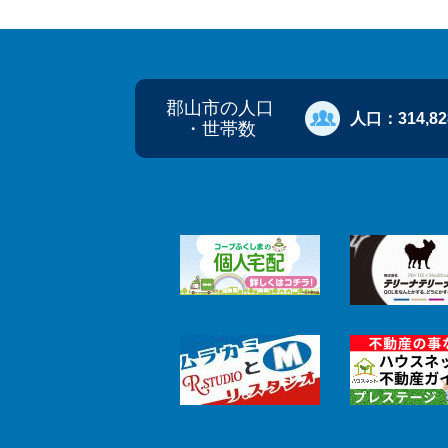
郡山市の人口
人口：
314,8
・世帯数