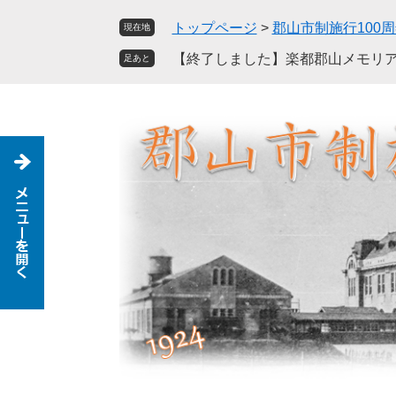
ペ
メ
トップページ
>
郡山市制施行100
現在地
ー
ニ
ジ
ュ
【終了しました】楽都郡山メモリア
足あと
の
ー
先
を
頭
飛
で
ば
す
し
。
て
本
文
へ