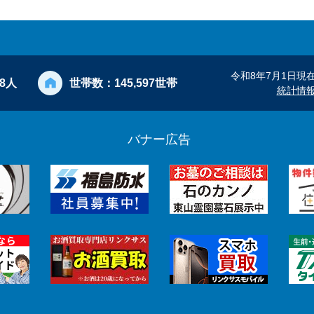
令和8年7月1日現
28人
世帯数：
145,597世帯
統計情
バナー広告