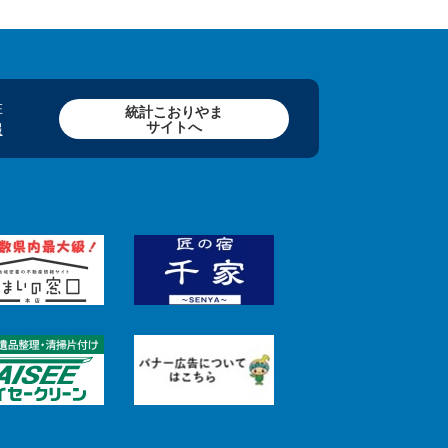
在
統計こおりやま
サイトへ
報