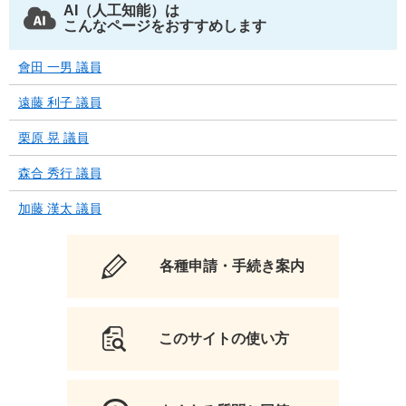
AI（人工知能）は
こんなページをおすすめします
會田 一男 議員
遠藤 利子 議員
栗原 晃 議員
森合 秀行 議員
加藤 漢太 議員
各種申請・手続き案内
このサイトの使い方