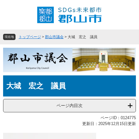
ペ
メ
ー
ニ
ジ
ュ
の
ー
先
を
頭
飛
トップページ
>
郡山市議会
>
大城 宏之 議員
現在地
で
ば
す
し
。
て
本
文
へ
本
大城 宏之 議員
文
ページ内目次
ページID：0124775
更新日：2025年12月15日更新