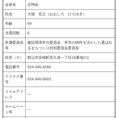
会派名
志翔会
氏名
大城 宏之（おおしろ ひろゆき）
年齢
69
当選回数
6
所属委員会
建設環境常任委員会、本市の特性を活かした選ばれ
等
るまちづくり特別委員会委員長
住所（※）
郡山市安積町長久保一丁目16番地の1
電話番号
024-945-6566
ファクス番
024-946-8603
号
メールアド
―
レス
ホームペー
―
ジ等