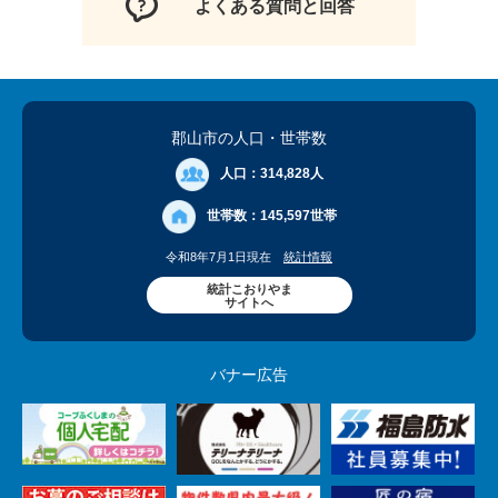
よくある質問と回答
郡山市の人口
・世帯数
人口：
314,828人
世帯数：
145,597世帯
令和8年7月1日現在
統計情報
統計こおりやま
サイトへ
バナー広告