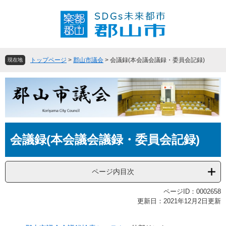
ペ
メ
ー
ニ
ジ
ュ
の
ー
先
を
頭
飛
トップページ
>
郡山市議会
>
会議録(本会議会議録・委員会記録)
現在地
で
ば
す
し
。
て
本
文
へ
本
会議録(本会議会議録・委員会記録)
文
ページ内目次
ページID：0002658
更新日：2021年12月2日更新