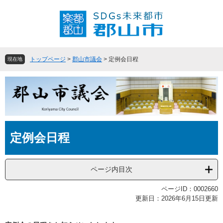
ペ
メ
ー
ニ
ジ
ュ
の
ー
先
を
頭
飛
トップページ
>
郡山市議会
>
定例会日程
現在地
で
ば
す
し
。
て
本
文
へ
本
定例会日程
文
ページ内目次
ページID：0002660
更新日：2026年6月15日更新