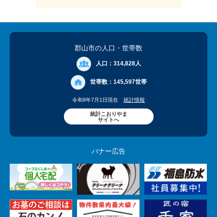
郡山市の人口
・世帯数
人口：
314,828人
世帯数：
145,597世帯
令和8年7月1日現在
統計情報
統計こおりやま
サイトへ
バナー広告