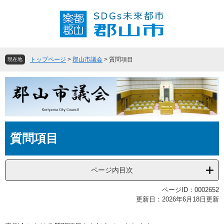
ペ
メ
ー
ニ
ジ
ュ
の
ー
先
を
頭
飛
トップページ
>
郡山市議会
>
質問項目
現在地
で
ば
す
し
。
て
本
文
へ
本
質問項目
文
ページ内目次
ページID：0002652
更新日：2026年6月18日更新