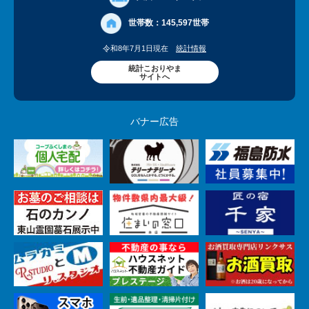
世帯数：
145,597世帯
令和8年7月1日現在
統計情報
統計こおりやま
サイトへ
バナー広告