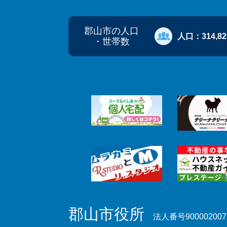
郡山市の人口
人口：
314,8
・世帯数
郡山市役所
法人番号900002007