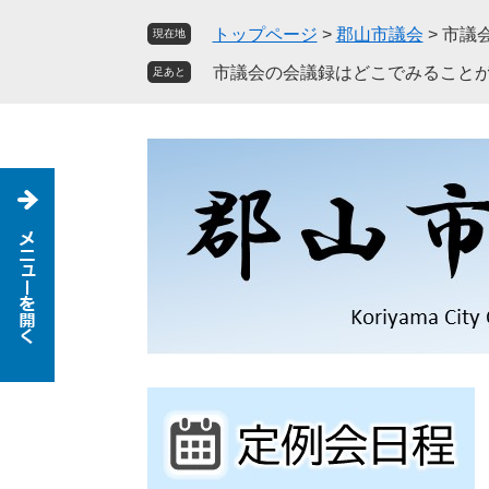
ペ
メ
トップページ
>
郡山市議会
>
市議
現在地
ー
ニ
ジ
ュ
市議会の会議録はどこでみることが
足あと
の
ー
先
を
頭
飛
で
ば
す
し
。
て
本
文
へ