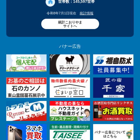
世帯数：
145,597世帯
令和8年7月1日現在
統計情報
統計こおりやま
サイトへ
バナー広告