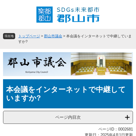
ペ
メ
ー
ニ
ジ
ュ
の
ー
先
を
頭
飛
トップページ
>
郡山市議会
>
本会議をインターネットで中継していま
現在地
で
ば
すか?
す
し
。
て
本
文
へ
本
本会議をインターネットで中継して
文
いますか?
ページ内目次
ページID：0002681
更新日：2025年4月1日更新