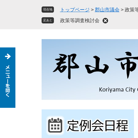
ペ
メ
トップページ
>
郡山市議会
>
政策
現在地
ー
ニ
ジ
ュ
政策等調査検討会
足あと
の
ー
先
を
頭
飛
で
ば
す
し
。
て
本
文
へ