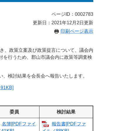
ページID：0002783
更新日：2021年12月2日更新
印刷ページ表示
づき、政策立案及び政策提言について、議会内
討を行うため、郡山市議会内に政策等調査検
い、検討結果を会長会へ報告いたします。
1KB]
委員
検討結果
名簿[PDFファイ
報告書[PDFファ
41KB]
イル／88KB]