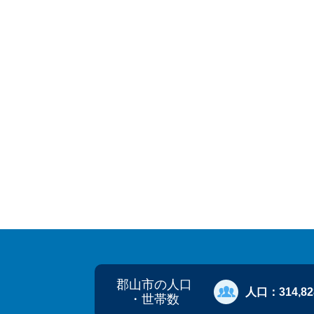
郡山市の人口
人口：
314,8
・世帯数