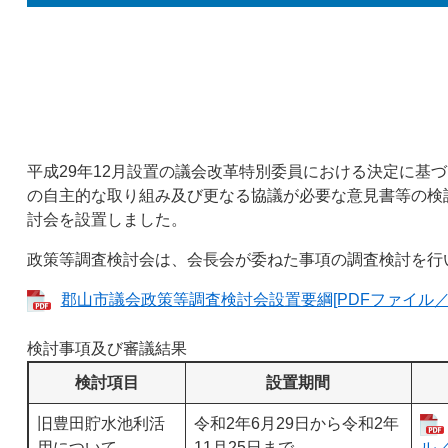
平成29年12月設置の議会改革特別委員における決定に基
の自主的な取り組み及び更なる協議が必要な意見書等の検
討会を設置しました。
政策等調査検討会は、会長会が委ねた事項の調査検討を行
郡山市議会政策等調査検討会設置要綱[PDFファイル／9
検討事項及び審議結果
検討項目
設置期間
旧豊田貯水池利活
令和2年6月29日から令和2年
用について
11月25日まで
ル／