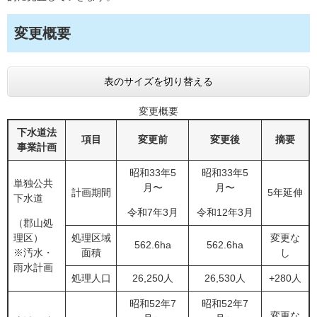
変更概要
表のサイズを切り替える
変更概要
下水道法
項目
変更前
変更後
摘要
事業計画
昭和33年5
昭和33年5
単独公共
月〜
月〜
計画期間
5年延伸
下水道
令和7年3月
令和12年3月
（郡山処
理区）
処理区域
変更な
562.6ha
562.6ha
※汚水・
面積
し
雨水計画
処理人口
26,250人
26,530人
+280人
昭和52年7
昭和52年7
変更な