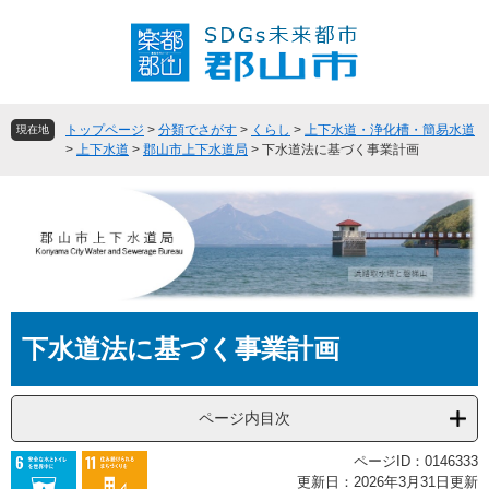
ペ
メ
ー
ニ
ジ
ュ
の
ー
先
を
頭
飛
トップページ
>
分類でさがす
>
くらし
>
上下水道・浄化槽・簡易水道
現在地
で
ば
>
上下水道
>
郡山市上下水道局
>
下水道法に基づく事業計画
す
し
。
て
本
文
へ
本
下水道法に基づく事業計画
文
ページ内目次
ページID：0146333
更新日：2026年3月31日更新