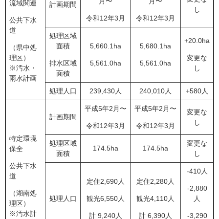
月〜
月〜
流域関連
計画期間
し
令和12年3月
令和12年3月
公共下水
道
処理区域
+20.0ha
面積
5,660.1ha
5,680.1ha
（県中処
理区）
変更な
排水区域
5,561.0ha
5,561.0ha
※汚水・
し
面積
雨水計画
処理人口
239,430人
240,010人
+580人
平成5年2月〜
平成5年2月〜
変更な
計画期間
し
令和12年3月
令和12年3月
特定環境
処理区域
変更な
174.5ha
174.5ha
保全
面積
し
公共下水
-410人
道
定住2,690人
定住2,280人
-2,880
（湖南処
処理人口
観光6,550人
観光4,110人
人
理区）
※汚水計
計 9,240人
計 6,390人
-3,290