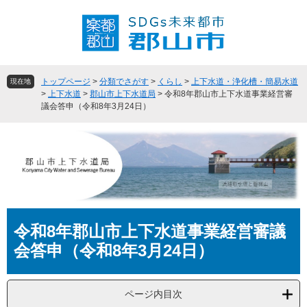
ペ
メ
ー
ニ
ジ
ュ
の
ー
先
を
頭
飛
トップページ
>
分類でさがす
>
くらし
>
上下水道・浄化槽・簡易水道
現在地
で
ば
>
上下水道
>
郡山市上下水道局
>
令和8年郡山市上下水道事業経営審
議会答申（令和8年3月24日）
す
し
。
て
本
文
へ
本
令和8年郡山市上下水道事業経営審議
文
会答申（令和8年3月24日）
ページ内目次