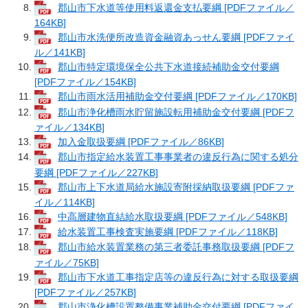
郡山市下水道等使用料返還金支払要綱 [PDFファイル／
164KB]
郡山市水洗便所改造資金融資あっせん要綱 [PDFファイ
ル／141KB]
郡山市特定環境保全公共下水道接続補助金交付要綱
[PDFファイル／154KB]
郡山市雨水活用補助金交付要綱 [PDFファイル／170KB]
郡山市浄化槽雨水貯留施設転用補助金交付要綱 [PDFフ
ァイル／134KB]
加入金取扱要綱 [PDFファイル／86KB]
郡山市指定給水装置工事事業者の違反行為に関する処分
要綱 [PDFファイル／227KB]
郡山市上下水道局給水施設寄附採納取扱要綱 [PDFファ
イル／114KB]
中高層建物直結給水取扱要綱 [PDFファイル／548KB]
給水装置工事検査実施要綱 [PDFファイル／118KB]
郡山市給水装置業務の第三者委託事務取扱要綱 [PDFフ
ァイル／75KB]
郡山市下水道工事指定店等の違反行為に対する取扱要綱
[PDFファイル／257KB]
郡山市浄化槽設置整備事業補助金交付要綱 [PDFファイ