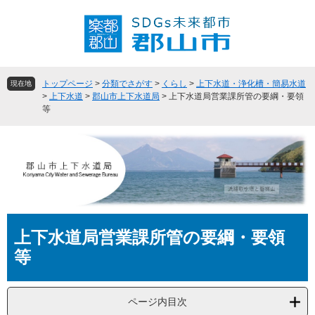
ペ
メ
ー
ニ
ジ
ュ
の
ー
先
を
頭
飛
トップページ
>
分類でさがす
>
くらし
>
上下水道・浄化槽・簡易水道
現在地
で
ば
>
上下水道
>
郡山市上下水道局
>
上下水道局営業課所管の要綱・要領
等
す
し
。
て
本
文
へ
本
上下水道局営業課所管の要綱・要領
文
等
ページ内目次