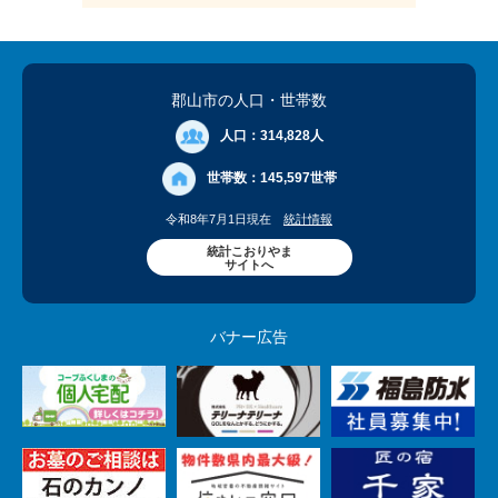
郡山市の人口
・世帯数
人口：
314,828人
世帯数：
145,597世帯
令和8年7月1日現在
統計情報
統計こおりやま
サイトへ
バナー広告