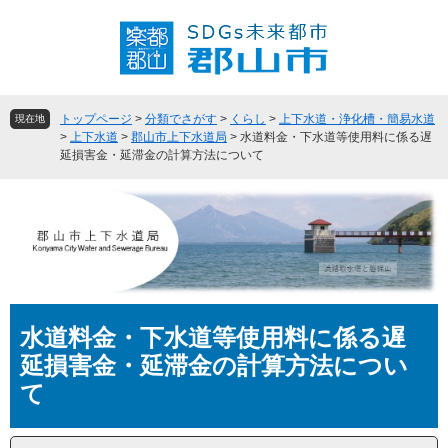
ペ
メ
ー
ニ
ジ
ュ
の
ー
先
を
頭
飛
トップページ
>
分類でさがす
>
くらし
>
上下水道・浄化槽・簡易水道
現在地
で
ば
>
上下水道
>
郡山市上下水道局
>
水道料金・下水道等使用料に係る遅
延損害金・延滞金の計算方法について
す
し
。
て
本
文
へ
本
水道料金・下水道等使用料に係る遅
文
延損害金・延滞金の計算方法につい
て