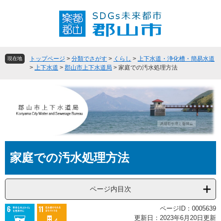
ペ
メ
ー
ニ
ジ
ュ
の
ー
先
を
頭
飛
トップページ
>
分類でさがす
>
くらし
>
上下水道・浄化槽・簡易水道
現在地
で
ば
>
上下水道
>
郡山市上下水道局
>
家庭での汚水処理方法
す
し
。
て
本
文
へ
本
家庭での汚水処理方法
文
ページ内目次
ページID：0005639
更新日：2023年6月20日更新