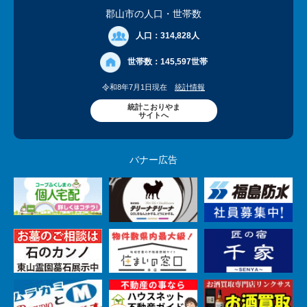
郡山市の人口
・世帯数
人口：
314,828人
世帯数：
145,597世帯
令和8年7月1日現在
統計情報
統計こおりやま
サイトへ
バナー広告