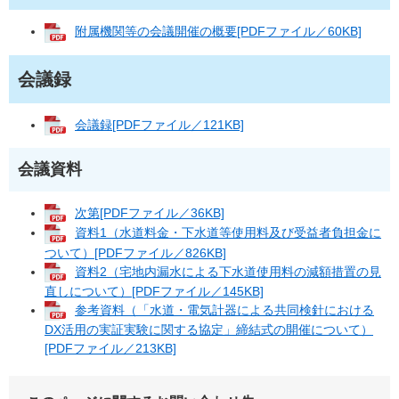
附属機関等の会議開催の概要[PDFファイル／60KB]
会議録
会議録[PDFファイル／121KB]
会議資料
次第[PDFファイル／36KB]
資料1（水道料金・下水道等使用料及び受益者負担金に
ついて）[PDFファイル／826KB]
資料2（宅地内漏水による下水道使用料の減額措置の見
直しについて）[PDFファイル／145KB]
参考資料（「水道・電気計器による共同検針における
DX活用の実証実験に関する協定」締結式の開催について）
[PDFファイル／213KB]