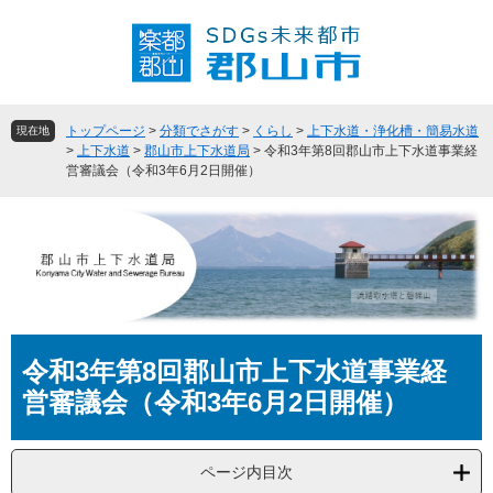
ペ
メ
ー
ニ
ジ
ュ
の
ー
先
を
頭
飛
トップページ
>
分類でさがす
>
くらし
>
上下水道・浄化槽・簡易水道
現在地
で
ば
>
上下水道
>
郡山市上下水道局
>
令和3年第8回郡山市上下水道事業経
営審議会（令和3年6月2日開催）
す
し
。
て
本
文
へ
本
令和3年第8回郡山市上下水道事業経
文
営審議会（令和3年6月2日開催）
ページ内目次