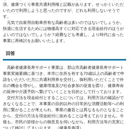
演、健康づくり事業共通利用権と記載があります。せっかくいただ
いたので利用しようと思ったのですが、どれも利用しないそうで
す。
元気で自家用自動車所有な高齢者は多いのではないでしょうか。
快適に生活するためには物価高すぐに対応できる現金給付のほうが
よいのではないでしょうか？経費なども考慮し、より時代に会った
事業に再検討をお願いいたします。
回答
高齢者健康長寿サポート事業は、郡山市高齢者健康長寿サポート
事業実施要綱に基づき、本市に住所を有する70歳以上の高齢者で申
請をいただいた方に共通利用券を交付し、御利用いただくことで外
出の機会を増やし、健康増進及び社会参加の促進を図り、健康寿命
の延伸や介護予防へ繋げていくことを目的として行っております。
交付方法を現金給付とすることについては、利用方法の確認がで
きなくなることで、本事業の目的以外の日常的な消費活動等への利
用に繋がることが考えられ、事業の趣旨とは異なるものとなること
から、交付の方法を現金給付に改めることは考えておりません。今
後も、市民の皆様からの御意見を伺いながら、利用方法等の充実に
ついて検討してまいります。（健康長寿課）