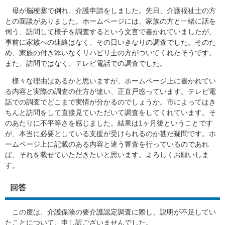
母が脳梗塞で倒れ、介護申請をしました。先日、介護福祉士の方
との面談がありました。ホームページには、家族の方と一緒に話を
伺う、訪問して様子を調査するという文言で書かれていましたが、
事前に家族への連絡はなく、その日いきなりの調査でした。そのた
め、家族の付き添いなくリハビリ士の方がついてくれたそうです。
また、訪問ではなく、テレビ電話での調査でした。
様々な理由はあるかと思いますが、ホームページ上に書かれてい
る内容と実際の調査の仕方が違い、正直戸惑っています。テレビ電
話での調査でどこまで実情が分かるのでしょうか。市によってはき
ちんと訪問をして直接見ていただいて調査をしてくれています。そ
のあたりに不平等さを感じました。結果は1ヶ月後ということです
が、本当に必要としている支援が受けられるのか甚だ疑問です。ホ
ームページ上に記載のある内容と違う審査を行っているのであれ
ば、それを載せていただきたいと思います。よろしくお願いしま
す。
回答
この度は、介護保険の要介護認定調査に際し、説明が不足してい
たことについて、申し訳ございませんでした。