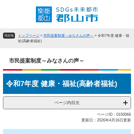
ペ
メ
ー
ニ
ジ
ュ
の
ー
先
を
頭
飛
トップページ
>
市民提案制度～みなさんの声～
>
令和7年度 健康・福
現在地
で
ば
祉(高齢者福祉)
す
し
。
て
本
市民提案制度～みなさんの声～
文
へ
本
令和7年度 健康・福祉(高齢者福祉)
文
ページ内目次
ページID：0150066
更新日：2026年4月16日更新