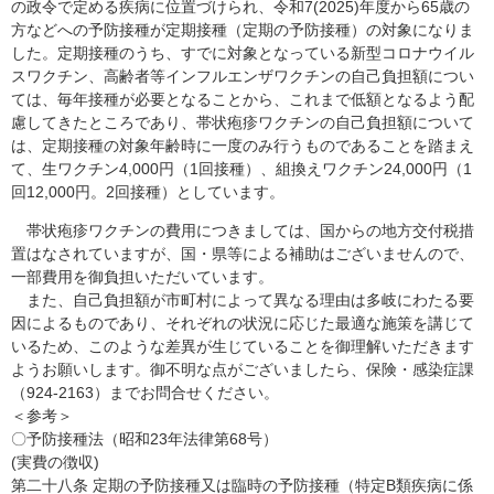
の政令で定める疾病に位置づけられ、令和7(2025)年度から65歳の
方などへの予防接種が定期接種（定期の予防接種）の対象になりま
した。定期接種のうち、すでに対象となっている新型コロナウイル
スワクチン、高齢者等インフルエンザワクチンの自己負担額につい
ては、毎年接種が必要となることから、これまで低額となるよう配
慮してきたところであり、帯状疱疹ワクチンの自己負担額について
は、定期接種の対象年齢時に一度のみ行うものであることを踏まえ
て、生ワクチン4,000円（1回接種）、組換えワクチン24,000円（1
回12,000円。2回接種）としています。
帯状疱疹ワクチンの費用につきましては、国からの地方交付税措
置はなされていますが、国・県等による補助はございませんので、
一部費用を御負担いただいています。
また、自己負担額が市町村によって異なる理由は多岐にわたる要
因によるものであり、それぞれの状況に応じた最適な施策を講じて
いるため、このような差異が生じていることを御理解いただきます
ようお願いします。御不明な点がございましたら、保険・感染症課
（924-2163）までお問合せください。
＜参考＞
〇予防接種法（昭和23年法律第68号）
(実費の徴収)
第二十八条 定期の予防接種又は臨時の予防接種（特定B類疾病に係