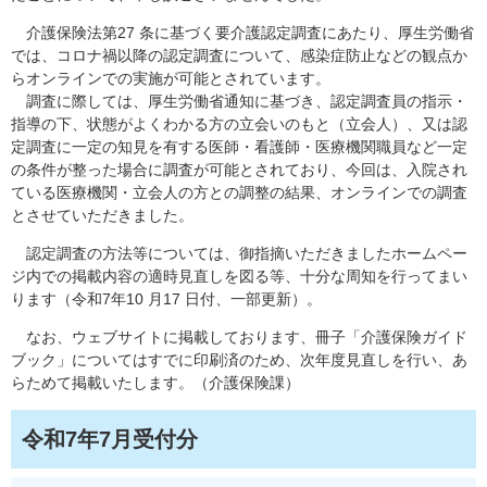
介護保険法第27 条に基づく要介護認定調査にあたり、厚生労働省
では、コロナ禍以降の認定調査について、感染症防止などの観点か
らオンラインでの実施が可能とされています。
調査に際しては、厚生労働省通知に基づき、認定調査員の指示・
指導の下、状態がよくわかる方の立会いのもと（立会人）、又は認
定調査に一定の知見を有する医師・看護師・医療機関職員など一定
の条件が整った場合に調査が可能とされており、今回は、入院され
ている医療機関・立会人の方との調整の結果、オンラインでの調査
とさせていただきました。
認定調査の方法等については、御指摘いただきましたホームペー
ジ内での掲載内容の適時見直しを図る等、十分な周知を行ってまい
ります（令和7年10 月17 日付、一部更新）。
なお、ウェブサイトに掲載しております、冊子「介護保険ガイド
ブック」についてはすでに印刷済のため、次年度見直しを行い、あ
らためて掲載いたします。（介護保険課）
令和7年7月受付分