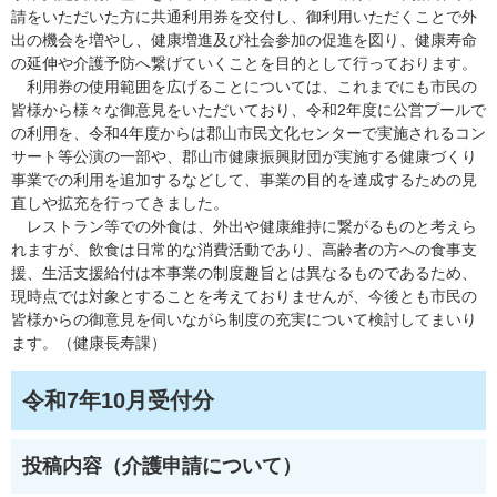
請をいただいた方に共通利用券を交付し、御利用いただくことで外
出の機会を増やし、健康増進及び社会参加の促進を図り、健康寿命
の延伸や介護予防へ繋げていくことを目的として行っております。
利用券の使用範囲を広げることについては、これまでにも市民の
皆様から様々な御意見をいただいており、令和2年度に公営プールで
の利用を、令和4年度からは郡山市民文化センターで実施されるコン
サート等公演の一部や、郡山市健康振興財団が実施する健康づくり
事業での利用を追加するなどして、事業の目的を達成するための見
直しや拡充を行ってきました。
レストラン等での外食は、外出や健康維持に繋がるものと考えら
れますが、飲食は日常的な消費活動であり、高齢者の方への食事支
援、生活支援給付は本事業の制度趣旨とは異なるものであるため、
現時点では対象とすることを考えておりませんが、今後とも市民の
皆様からの御意見を伺いながら制度の充実について検討してまいり
ます。（健康長寿課）
令和7年10月受付分
投稿内容（介護申請について）