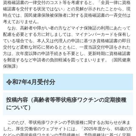
資格確認書の一律交付のコスト等を考慮すると、「全員一律に資格
確認書を交付する状況ではない」との見解が示されたことから、現
時点では、国民健康保険被保険者に対する資格確認書の一斉交付は
考えておりません。
なお、高齢者や障がい者の方などマイナ保険証の利用にあたって
配慮を必要とする方に対しましては、マイナンバーカードを保有し
ている場合でも、本人又は代理人の申請に基づき資格確認書の即日
交付など柔軟な対応に努めるとともに、一度当該交付申請をされた
方は、次年度以降の申請手続きを不要とし、更新時期に資格確認書
を郵送するなど申請者の負担軽減を図ってまいります。（国民健康
保険課）
令和7年4月受付分
投稿内容（高齢者等帯状疱疹ワクチンの定期接種
について）
このたび、帯状疱疹ワクチンの予防接種に関するお知らせが来ま
した。厚生労働省のウェブサイトには、「2025年度から、65歳の方
などへの帯状疱疹ワクチンの予防接種が、予防接種法に基づく定期