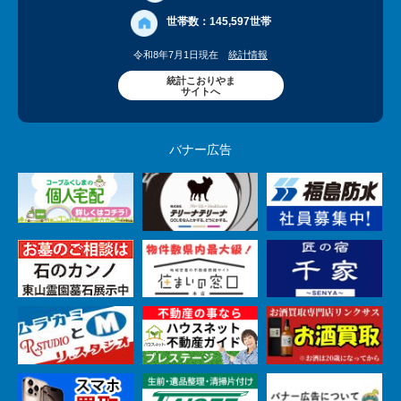
世帯数：
145,597世帯
令和8年7月1日現在
統計情報
統計こおりやま
サイトへ
バナー広告