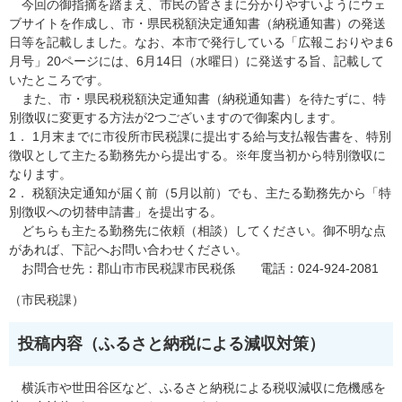
今回の御指摘を踏まえ、市民の皆さまに分かりやすいようにウェ
ブサイトを作成し、市・県民税額決定通知書（納税通知書）の発送
日等を記載しました。なお、本市で発行している「広報こおりやま6
月号」20ページには、6月14日（水曜日）に発送する旨、記載して
いたところです。
また、市・県民税税額決定通知書（納税通知書）を待たずに、特
別徴収に変更する方法が2つございますので御案内します。
1． 1月末までに市役所市民税課に提出する給与支払報告書を、特別
徴収として主たる勤務先から提出する。※年度当初から特別徴収に
なります。
2． 税額決定通知が届く前（5月以前）でも、主たる勤務先から「特
別徴収への切替申請書」を提出する。
どちらも主たる勤務先に依頼（相談）してください。御不明な点
があれば、下記へお問い合わせください。
お問合せ先：郡山市市民税課市民税係 電話：024-924-2081
（市民税課）
投稿内容（ふるさと納税による減収対策）
横浜市や世田谷区など、ふるさと納税による税収減収に危機感を