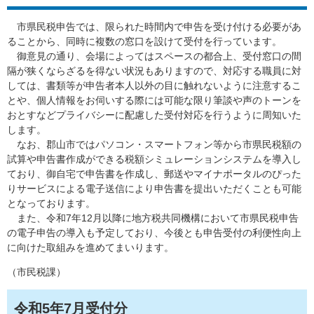
市県民税申告では、限られた時間内で申告を受け付ける必要があ
ることから、同時に複数の窓口を設けて受付を行っています。
御意見の通り、会場によってはスペースの都合上、受付窓口の間
隔が狭くならざるを得ない状況もありますので、対応する職員に対
しては、書類等が申告者本人以外の目に触れないように注意するこ
とや、個人情報をお伺いする際には可能な限り筆談や声のトーンを
おとすなどプライバシーに配慮した受付対応を行うように周知いた
します。
なお、郡山市ではパソコン・スマートフォン等から市県民税額の
試算や申告書作成ができる税額シミュレーションシステムを導入し
ており、御自宅で申告書を作成し、郵送やマイナポータルのぴった
りサービスによる電子送信により申告書を提出いただくことも可能
となっております。
また、令和7年12月以降に地方税共同機構において市県民税申告
の電子申告の導入も予定しており、今後とも申告受付の利便性向上
に向けた取組みを進めてまいります。
（市民税課）
令和5年7月受付分