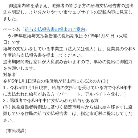
御提案内容を踏まえ、避難者の皆さま方の給与支払報告書の提出
先を明記し、より分かりやすい市ウェブサイトの記載内容に見直し
ました。
ページ名「
給与支払報告書の提出のご案内
」
令和5年度給与支払報告書の提出期限は令和5年1月31日（火曜
日）です
給与の支払いをしている事業主（法人又は個人）は、従業員の令和5
年度給与支払報告書を提出してください。
提出期限間際は窓口が大変混み合いますので、早めの提出に御協力
をお願いします。
対象者
令和5年1月1日現在の住所地が郡山市にある次の方(※)
1．令和5年1月1日現在、給与の支払いを受けている方で令和4年中
に支払われた給与がある方（パー ト、アルバイトを含む。）
2．退職者で令和4年中に支払われた給与がある方
(※) 原発避難者特例法に基づく指定市町村から住民票を移さずに避
難している住民の給与支払報告書 は、指定市町村に提出してくだ
さい。
​​（市民税課）