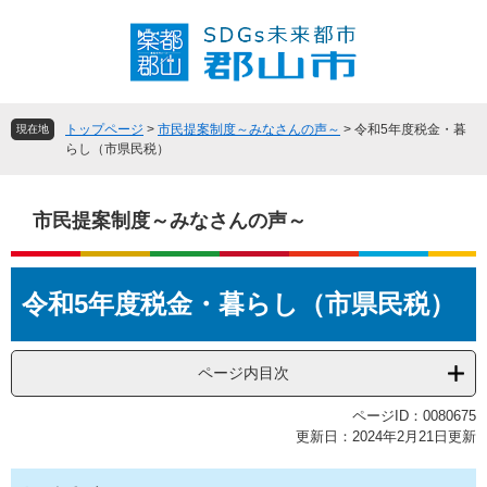
ペ
メ
ー
ニ
ジ
ュ
の
ー
先
を
頭
飛
トップページ
>
市民提案制度～みなさんの声～
>
令和5年度税金・暮
現在地
で
ば
らし（市県民税）
す
し
。
て
本
市民提案制度～みなさんの声～
文
へ
本
令和5年度税金・暮らし（市県民税）
文
ページ内目次
ページID：0080675
更新日：2024年2月21日更新