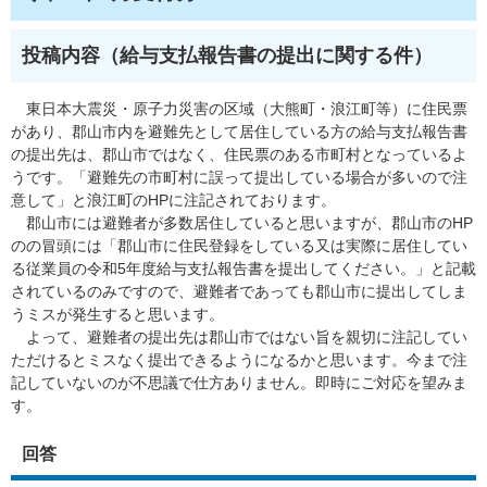
投稿内容（給与支払報告書の提出に関する件）
東日本大震災・原子力災害の区域（大熊町・浪江町等）に住民票
があり、郡山市内を避難先として居住している方の給与支払報告書
の提出先は、郡山市ではなく、住民票のある市町村となっているよ
うです。「避難先の市町村に誤って提出している場合が多いので注
意して」と浪江町のHPに注記されております。
郡山市には避難者が多数居住していると思いますが、郡山市のHP
のの冒頭には「郡山市に住民登録をしている又は実際に居住してい
る従業員の令和5年度給与支払報告書を提出してください。」と記載
されているのみですので、避難者であっても郡山市に提出してしま
うミスが発生すると思います。
よって、避難者の提出先は郡山市ではない旨を親切に注記してい
ただけるとミスなく提出できるようになるかと思います。今まで注
記していないのが不思議で仕方ありません。即時にご対応を望みま
す。
回答