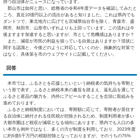
持つ自治体がニュースになっています。
郡山市は如何と思い、総務省の令和4年度データを確認してみたと
ころ、直近10億円以上の流出があると知りました。これは県内でも
ダントツで、東北地方に広げても宮城県仙台市を除く、青森市、盛
岡市、秋田市、山形市いずれよりも上回っています。この流れは今
後ますます加速すると思いますが、市として危機感はありますか？
また、減収が市民の利益を損っている自覚はありますか？現状に
関する認識と、今後どのように対応していくのか、抽象的な対策で
はなく、具体策を市のウェブサイトに記載してください。​
​回答
本市では、ふるさとを応援したいという納税者の気持ちを寄附と
いう形で表す、ふるさと納税本来の趣旨を踏まえ、返礼品を通して
ふるさと産品の魅力を、内外にアピールすることを念頭に取組みを
進めております。
ふるさと納税制度においては、寄附額に応じて、寄附者が居住す
る自治体に納付される住民税が控除されるため、制度利用者が多い
大都市圏ほど税収が減収となる傾向にあります。県内でも人口の多
い本市も例外ではなく、多くの方が制度を利用しており、2023年度
に約5億5千万円の税額控除となっておりますが、そのうちの75%