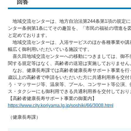
回答
地域交流センターは、地方自治法第244条第1項の規定
ンター条例第1条にてその趣旨を、「市民の福祉の増進を
と定めております。
地域交流センターは、入浴サービスのほか各種事業や講
幅広く御利用いただいている施設です。
喜久田地域交流センターへの移動につきましては、御不
関する規定等はなく、高齢者の送迎は実施しておりません
なお、健康長寿課では高齢者健康長寿サポート事業を行っ
歳以上の高齢者で申請をいただいた方に共通利用券を交付
う・マッサージ等、温泉等、プール、コンサート等公演、
ス・タクシーにも御利用できる共通利用券を交付しており
【高齢者健康長寿サポート事業の御案内】
https://www.city.koriyama.lg.jp/soshiki/66/3008.html
​​（健康長寿課）