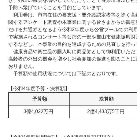
き、外出の機会を増やしていただくことで健康増進及び社
予防へ繋げていくことを目的としています。
利用券は、市内在住の要支援・要介護認定者等を除く高齢者
関するアンケート調査や本事業に関する皆さまからの御意
だける共通券となるよう令和2年度から公営プールでの利
で実施されるコンサート等公演の一部や郡山市健康振興財
するなどし、本事業の目的を達成するための見直しを行っ
健康食品や衛生品の購入時に商品券として御利用いただ
高齢者の外出の機会を増やし社会参加の促進を図ることに
おりません。
予算額や使用状況については下記のとおりです。
【令和4年度予算・決算額】
予算額
決算額
3億4,022万円
2億4,433万5千円