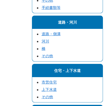
その他
手続書類等
道路・河川
道路・側溝
河川
橋
その他
住宅・上下水道
市営住宅
上下水道
その他