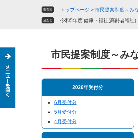
ペ
メ
トップページ
>
市民提案制度～み
現在地
ー
ニ
ジ
ュ
令和5年度 健康・福祉(高齢者福祉)
足あと
の
ー
先
を
頭
飛
で
ば
市民提案制度～み
す
し
。
て
本
文
へ
2026年受付分
6月受付分
5月受付分
4月受付分