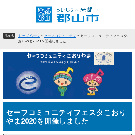
ペ
メ
ー
ニ
ジ
ュ
の
ー
先
を
頭
飛
トップページ
>
セーフコミュニティ
>
セーフコミュニティフェスタこ
現在地
で
ば
おりやま2020を開催しました
す
し
。
て
本
文
へ
本
セーフコミュニティフェスタこおり
文
やま2020を開催しました