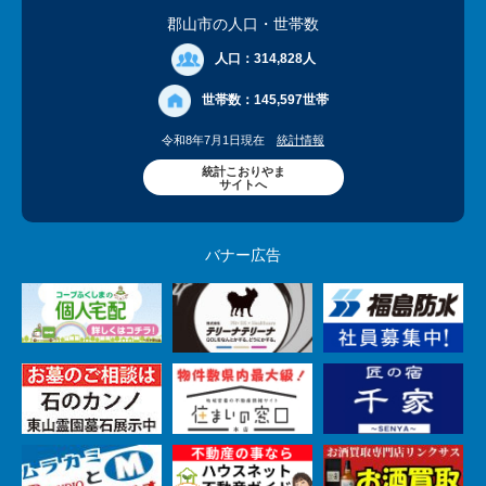
郡山市の人口
・世帯数
人口：
314,828人
世帯数：
145,597世帯
令和8年7月1日現在
統計情報
統計こおりやま
サイトへ
バナー広告