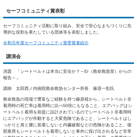
セーフコミュニティ賞表彰
セーフコミュニティ活動に取り組み、安全で安心なまちづくりに先
導的な役割を果たしている団体等を表彰しました。
令和元年度セーフコミュニティ賞受賞者紹介
講演会
演題 「シートベルトは本当に安全か？～Er（救命救急室）からの
報告～」
講師 太田西ノ内病院救命救急センター所長 篠原一彰氏
救命救急の現場で豊富なご経験を持つ篠原様から、シートベルト非
着用時の死亡率は着用時に比べ50倍にもなること、エアバッグはシ
ートベルト着用を前提に設計されているのでシートベルト非着用時
にエアバッグが作動すると大変危険であること、シートベルトはし
っかりと肩と腰に装着しないと内臓破裂などの危険があること、後
部座席もシートベルトを着用しないと車外に投げ出されるなど非常