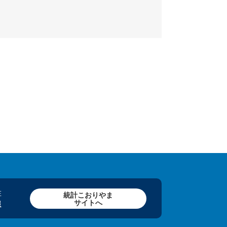
在
統計こおりやま
サイトへ
報