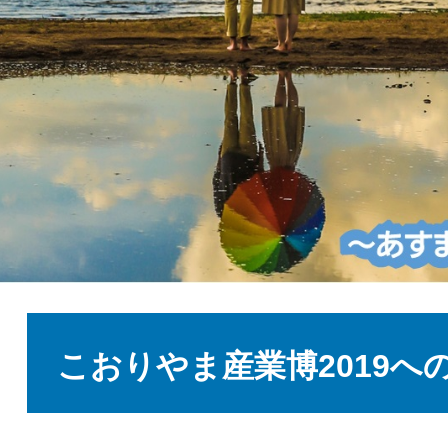
本
文
こおりやま産業博2019へ