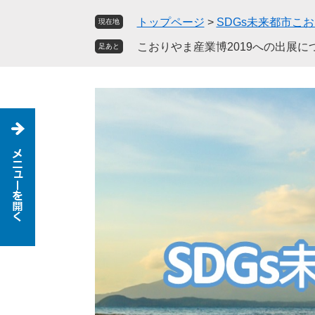
ペ
メ
トップページ
>
SDGs未来都市こ
現在地
ー
ニ
ジ
ュ
こおりやま産業博2019への出展に
足あと
の
ー
先
を
頭
飛
で
ば
す
し
。
て
本
文
へ