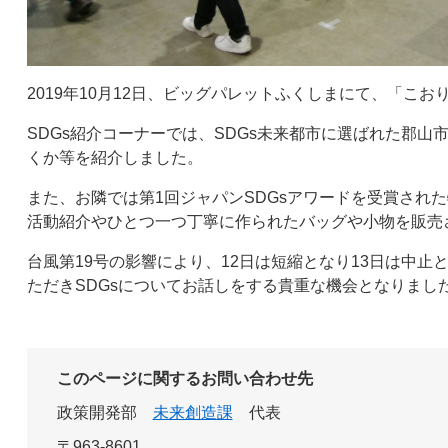
2019年10月12日、ビッグパレットふくしまにて、「こお
SDGs紹介コーナーでは、SDGs未来都市に選ばれた郡
くか等を紹介しました。
また、お隣では第1回ジャパンSDGsアワードを受賞され
活動紹介やひとつ一つ丁寧に作られたバッグや小物を販売
台風第19号の影響により、12日は短縮となり13日は中
ただきSDGsについてお話しをする貴重な機会となりまし
このページに関するお問い合わせ先
政策開発部
未来創造課
代表
〒963-8601