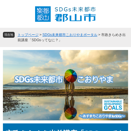
ペ
メ
ー
ニ
ジ
ュ
の
ー
先
を
頭
飛
トップページ
>
SDGs未来都市こおりやまポータル
>
市政きらめき出
現在地
で
ば
前講座「SDGsってなに？」
す
し
。
て
本
文
へ
本