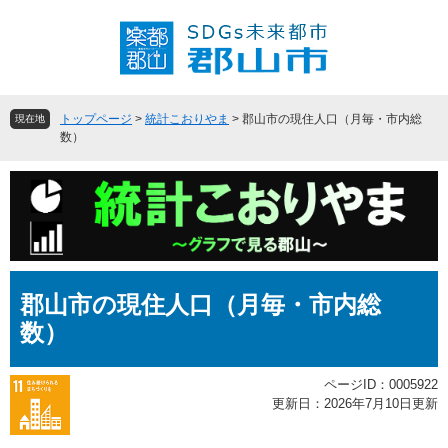
ペ
メ
ー
ニ
ジ
ュ
の
ー
先
を
頭
飛
トップページ
>
統計こおりやま
>
郡山市の現住人口（月毎・市内総
現在地
で
ば
数）
す
し
。
て
本
文
へ
本
郡山市の現住人口（月毎・市内総
文
数）
ページID：0005922
更新日：2026年7月10日更新