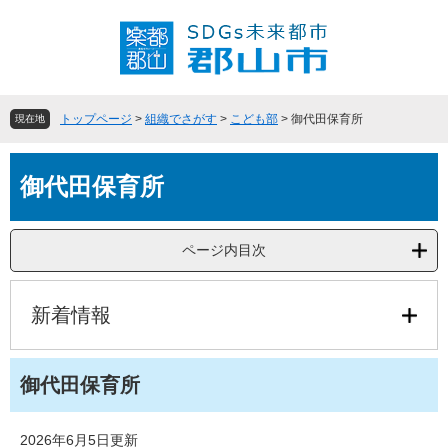
ペ
メ
ー
ニ
ジ
ュ
の
ー
先
を
頭
飛
トップページ
>
組織でさがす
>
こども部
>
御代田保育所
現在地
で
ば
す
し
本
。
て
御代田保育所
文
本
文
へ
ページ内目次
新着情報
御代田保育所
2026年6月5日更新