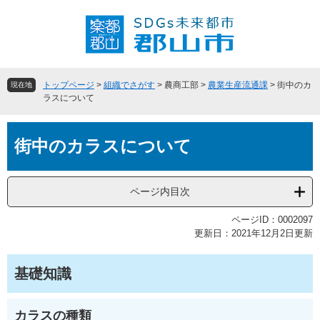
ペ
メ
ー
ニ
ジ
ュ
の
ー
先
を
頭
飛
トップページ
>
組織でさがす
>
農商工部
>
農業生産流通課
>
街中のカ
現在地
で
ば
ラスについて
す
し
。
て
本
本
街中のカラスについて
文
文
へ
ページ内目次
ページID：0002097
更新日：2021年12月2日更新
基礎知識
カラスの種類