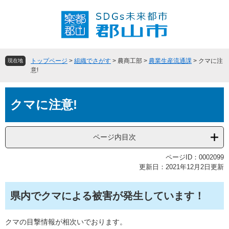
ペ
メ
ー
ニ
ジ
ュ
の
ー
先
を
頭
飛
トップページ
>
組織でさがす
>
農商工部
>
農業生産流通課
>
クマに注
現在地
で
ば
意!
す
し
。
て
本
本
クマに注意!
文
文
へ
ページ内目次
ページID：0002099
更新日：2021年12月2日更新
県内でクマによる被害が発生しています！
クマの目撃情報が相次いでおります。