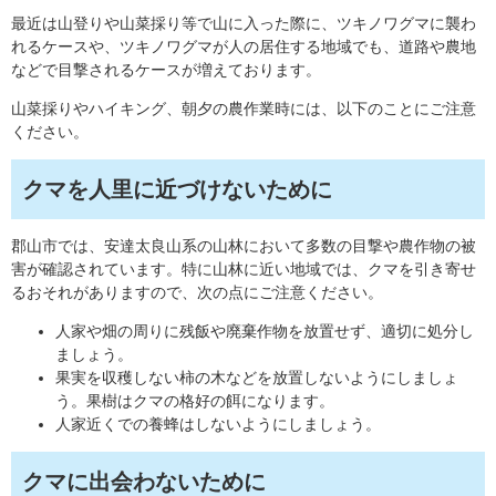
最近は山登りや山菜採り等で山に入った際に、ツキノワグマに襲わ
れるケースや、ツキノワグマが人の居住する地域でも、道路や農地
などで目撃されるケースが増えております。
山菜採りやハイキング、朝夕の農作業時には、以下のことにご注意
ください。
クマを人里に近づけないために
郡山市では、安達太良山系の山林において多数の目撃や農作物の被
害が確認されています。特に山林に近い地域では、クマを引き寄せ
るおそれがありますので、次の点にご注意ください。
人家や畑の周りに残飯や廃棄作物を放置せず、適切に処分し
ましょう。
果実を収穫しない柿の木などを放置しないようにしましょ
う。果樹はクマの格好の餌になります。
人家近くでの養蜂はしないようにしましょう。
クマに出会わないために