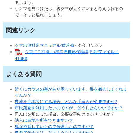
ましょう。
小グマを見つけたら、親グマが近くにいると考えられるの
で、そっと離れましょう。
関連リンク
クマ出没対応マニュアル/環境省
＜外部リンク＞
クマにご注意！/福島県自然保護課[PDFファイル／
416KB]
よくある質問
近くにカラスの巣があり困っています。巣を撤去してくれま
せんか？
農地を宅地等にする場合、どんな手続きが必要ですか?
市民菜園を利用したいのですが、どうしたらいいですか？
田んぼを畑にした場合、必要な手続きはありますか？
法人は農地を所有できますか？
鳥が怪我していたので保護したのですが？
農業者年金とは、どのようなものですか？