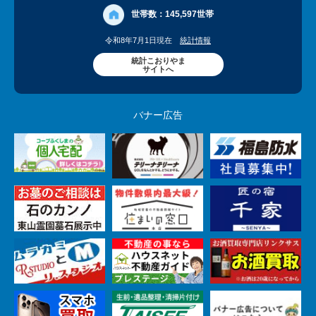
世帯数：
145,597世帯
令和8年7月1日現在
統計情報
統計こおりやま
サイトへ
バナー広告