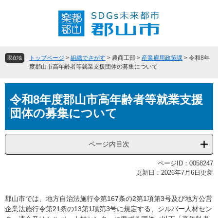
ペ
メ
ー
ニ
ジ
ュ
の
ー
先
を
頭
飛
トップページ
>
組織でさがす
>
農商工部
>
産業雇用政策課
>
令和8年
現在地
で
ば
度郡山市高年齢者等就業支援団体の募集について
す
し
。
て
本
本
令和8年度郡山市高年齢者等就業支援
文
文
団体の募集について
へ
ページ内目次
ページID：0058247
更新日：2026年7月6日更新
郡山市では、地方自治法施行令第167条の2第1項第3号及び地方公営
企業法施行令第21条の13第1項第3号に規定する、シルバー人材セン