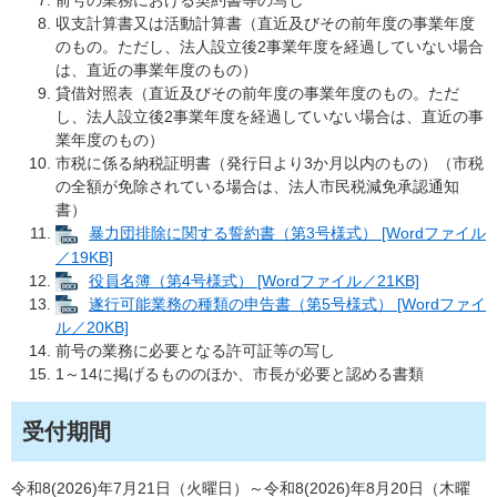
前号の業務における契約書等の写し
収支計算書又は活動計算書（直近及びその前年度の事業年度
のもの。ただし、法人設立後2事業年度を経過していない場合
は、直近の事業年度のもの）
貸借対照表（直近及びその前年度の事業年度のもの。ただ
し、法人設立後2事業年度を経過していない場合は、直近の事
業年度のもの）
市税に係る納税証明書（発行日より3か月以内のもの）（市税
の全額が免除されている場合は、法人市民税減免承認通知
書）
暴力団排除に関する誓約書（第3号様式） [Wordファイル
／19KB]
役員名簿（第4号様式） [Wordファイル／21KB]
遂行可能業務の種類の申告書（第5号様式） [Wordファイ
ル／20KB]
前号の業務に必要となる許可証等の写し
1～14に掲げるもののほか、市長が必要と認める書類
受付期間
令和8(2026)年7月21日（火曜日）～令和8(2026)年8月20日（木曜