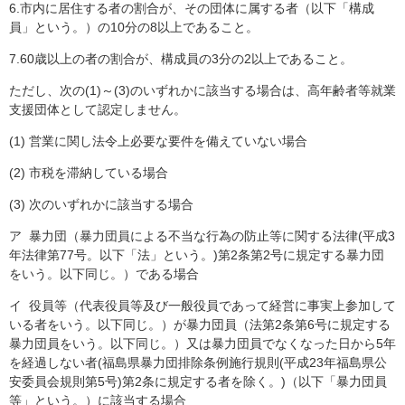
6.市内に居住する者の割合が、その団体に属する者（以下「構成
員」という。）の10分の8以上であること。
7.60歳以上の者の割合が、構成員の3分の2以上であること。
ただし、次の(1)～(3)のいずれかに該当する場合は、高年齢者等就業
支援団体として認定しません。
(1) 営業に関し法令上必要な要件を備えていない場合
(2) 市税を滞納している場合
(3) 次のいずれかに該当する場合
ア 暴力団（暴力団員による不当な行為の防止等に関する法律(平成3
年法律第77号。以下「法」という。)第2条第2号に規定する暴力団
をいう。以下同じ。）である場合
イ 役員等（代表役員等及び一般役員であって経営に事実上参加して
いる者をいう。以下同じ。）が暴力団員（法第2条第6号に規定する
暴力団員をいう。以下同じ。）又は暴力団員でなくなった日から5年
を経過しない者(福島県暴力団排除条例施行規則(平成23年福島県公
安委員会規則第5号)第2条に規定する者を除く。)（以下「暴力団員
等」という。）に該当する場合