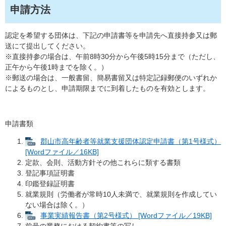
申請方法
認定を希望する団体は、下記の申請書等を申請先へ直接持参又は郵
送にて提出してください。
※直接持参の場合は、午前8時30分から午後5時15分まで（ただし、
正午から午後1時までを除く。）
※郵送の場合は、一般書留、簡易書留又は特定記録郵便のいずれか
によるものとし、申請期限までに到着したものを有効とします。
申請書類
郡山市高年齢者等就業支援団体認定申請書（第1号様式）
[Wordファイル／16KB]
定款、会則、活動方針その他これらに類する書類
登記事項証明書
印鑑登録証明書
就業規則（労働者が常時10人未満で、就業規則を作成してい
ない場合は除く。）
事業実績報告書（第2号様式） [Wordファイル／19KB]