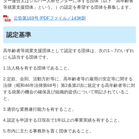
ター連合又はシルバー人材センターに準ずる団体（以下「高年齢者
等就業支援団体」という。）の認定を希望する団体を募集します。
公告第169号 [PDFファイル／143KB]
認定基準
高年齢者等就業支援団体として認定する団体は、次の1～7のいずれ
にも該当する団体です。
1.法人格を有する団体であること。
2.定款、会則、活動方針等に、高年齢者等の雇用の安定等に関する
法律（昭和46年法律第68号）第2条第2項に規定する高年齢者等に対
する就業の機会の確保及び組織的提供について明記されているこ
と。
3.適切な業務遂行能力を有すること。
4.認定を申請する日現在で1年以上の事業実績を有すること。
5.市内に主たる事務所を置く団体であること。