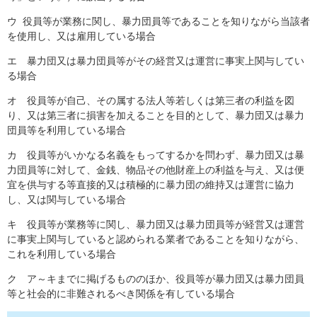
ウ 役員等が業務に関し、暴力団員等であることを知りながら当該者
を使用し、又は雇用している場合
エ 暴力団又は暴力団員等がその経営又は運営に事実上関与してい
る場合
オ 役員等が自己、その属する法人等若しくは第三者の利益を図
り、又は第三者に損害を加えることを目的として、暴力団又は暴力
団員等を利用している場合
カ 役員等がいかなる名義をもってするかを問わず、暴力団又は暴
力団員等に対して、金銭、物品その他財産上の利益を与え、又は便
宜を供与する等直接的又は積極的に暴力団の維持又は運営に協力
し、又は関与している場合
キ 役員等が業務等に関し、暴力団又は暴力団員等が経営又は運営
に事実上関与していると認められる業者であることを知りながら、
これを利用している場合
ク ア～キまでに掲げるもののほか、役員等が暴力団又は暴力団員
等と社会的に非難されるべき関係を有している場合