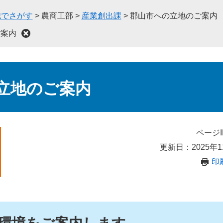
織でさがす
>
農商工部
>
産業創出課
>
郡山市への立地のご案内
ご案内
立地のご案内
ページI
更新日：2025年1
印