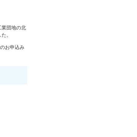
工業団地の北
した。
譲のお申込み