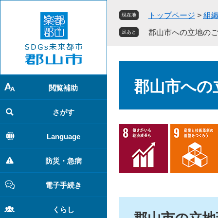
ペ
メ
トップページ
>
組
現在地
ー
ニ
ジ
ュ
郡山市への立地の
足あと
の
ー
先
を
頭
飛
本
で
ば
文
郡山市への
す
し
閲覧補助
。
て
本
さがす
文
へ
Language
防災・急病
電子手続き
くらし