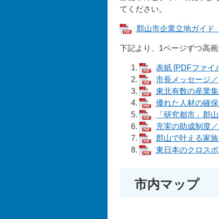
てください。
郡山市企業立地ガイド（日
下記より、1ページずつ高
表紙 [PDFファイル
市長メッセージ／郡山市
東北有数の産業集積
優れた人材の確保／
「研究都市」郡山で
充実の助成制度／立
郡山で叶える家族の
東日本のクロスポイ
市内マップ