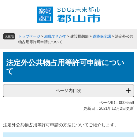
ペ
メ
ー
ニ
ジ
ュ
の
ー
先
を
頭
飛
トップページ
>
組織でさがす
>
建設構想部
>
道路保全課
>
法定外公共
現在地
で
ば
物占用等許可申請について
す
し
。
て
本
本
法定外公共物占用等許可申請につい
文
文
て
へ
ページ内目次
ページID：0006559
更新日：2021年12月2日更新
法定外公共物占用等許可申請の方法についてご紹介します。