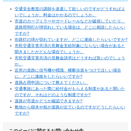
交通安全教室の講師を派遣して欲しいのですがどうすればよ
いでしょうか。料金はかかるのでしょうか。
市道のカーブミラーやガードレールなどが破損していたり、
道路照明灯が球切れしている場合は、どこに相談したらいい
ですか?
街路灯の球が切れていますが、どこに連絡したらいいですか?
市民交通災害共済の見舞金支給対象にならない場合があると
聞きましたがどんな場合でしょうか。
市民交通災害共済の見舞金請求はどうすれば良いのでしょう
か。
近所の道路に信号機や標識、横断歩道をつけてほしい場合
に、どこに連絡をしたらいいですか?
道路占用申請について教えてください。
交通事故にあった際に給付金がもらえる制度があると聞いた
のですが、それはどのような制度ですか?
道路が市道かどうか確認できますか?
敷地から樹木や枝が道路が出ているのですがどうしたらいい
ですか?
このページに関するお問い合わせ先