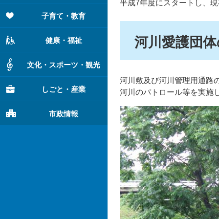
平成7年度にスタートし、現
子育て・教育
河川愛護団体
健康・福祉
文化・スポーツ・観光
河川敷及び河川管理用通路
しごと・産業
河川のパトロール等を実施
市政情報