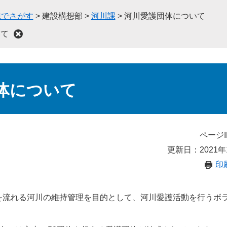
織でさがす
>
建設構想部
>
河川課
>
河川愛護団体について
いて
体について
ページI
更新日：2021年
印
を流れる河川の維持管理を目的として、河川愛護活動を行うボ