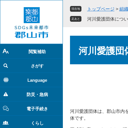
ペ
メ
トップページ
>
組
現在地
ー
ニ
ジ
ュ
河川愛護団体につ
足あと
の
ー
先
を
頭
飛
本
で
ば
文
河川愛護団
す
し
閲覧補助
。
て
本
さがす
文
へ
Language
防災・急病
電子手続き
河川愛護団体は、郡山市内
体です。
くらし