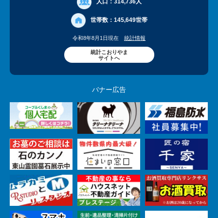
人口：
314,736人
世帯数：
145,649世帯
令和8年8月1日現在
統計情報
統計こおりやま
サイトへ
バナー広告