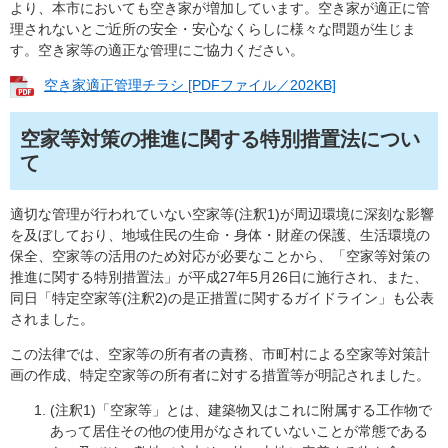
より、本市においても空き家が増加しています。空き家が適正に管
理されないとご近所の安全・安心なくらしに様々な問題が生じま
す。空き家等の適正な管理にご協力ください。
空き家適正管理チラシ [PDFファイル／202KB]
空家等対策の推進に関する特別措置法につい
て
適切な管理が行われていない空家等(注釈1)が周辺環境に深刻な影響
を及ぼしており、地域住民の生命・身体・財産の保護、生活環境の
保全、空家等の活用のため対応が必要なことから、「空家等対策の
推進に関する特別措置法」が平成27年5月26日に施行され、また、
同日「特定空家等(注釈2)の是正措置に関するガイドライン」も公表
されました。
この法律では、空家等の所有者の責務、市町村による空家等対策計
画の作成、特定空家等の所有者に対する措置等が明記されました。
(注釈1)「空家等」とは、建築物又はこれに附属する工作物で
あって居住その他の使用がなされていないことが常態である