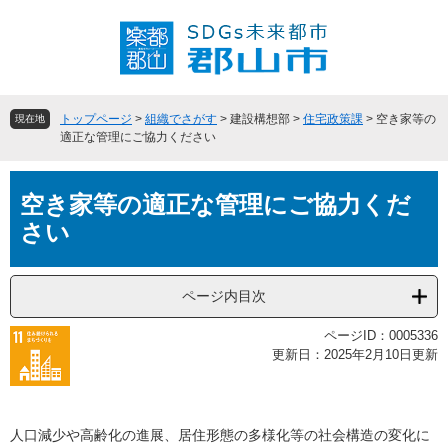
ペ
メ
ー
ニ
ジ
ュ
の
ー
先
を
頭
飛
トップページ
>
組織でさがす
>
建設構想部
>
住宅政策課
>
空き家等の
現在地
で
ば
適正な管理にご協力ください
す
し
。
て
本
本
空き家等の適正な管理にご協力くだ
文
文
さい
へ
ページ内目次
ページID：0005336
更新日：2025年2月10日更新
人口減少や高齢化の進展、居住形態の多様化等の社会構造の変化に