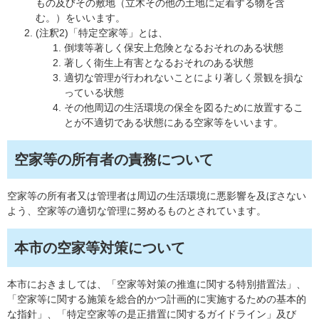
もの及びその敷地（立木その他の土地に定着する物を含
む。）をいいます。
(注釈2)「特定空家等」とは、
倒壊等著しく保安上危険となるおそれのある状態
著しく衛生上有害となるおそれのある状態
適切な管理が行われないことにより著しく景観を損な
っている状態
その他周辺の生活環境の保全を図るために放置するこ
とが不適切である状態にある空家等をいいます。
空家等の所有者の責務について
空家等の所有者又は管理者は周辺の生活環境に悪影響を及ぼさない
よう、空家等の適切な管理に努めるものとされています。
本市の空家等対策について
本市におきましては、「空家等対策の推進に関する特別措置法」、
「空家等に関する施策を総合的かつ計画的に実施するための基本的
な指針」、「特定空家等の是正措置に関するガイドライン」及び