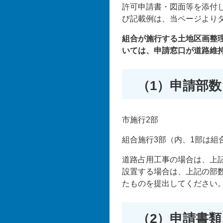
許可申請書・図面等を添付
び記載例は、当ページより
組合が施行する土地区画整
いては、申請窓口が道路維
（1）申請部数
市施行2部
組合施行3部（内、1部は
道路占用工事の場合は、上
設置する場合は、上記の部
たものを提出してください
（2）申請書類