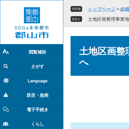
ペ
メ
トップページ
>
組
現在地
ー
ニ
ジ
ュ
土地区画整理事業
足あと
の
ー
先
を
頭
飛
本
で
ば
文
土地区画整
す
し
閲覧補助
。
て
へ
本
さがす
文
へ
Language
防災・急病
電子手続き
くらし