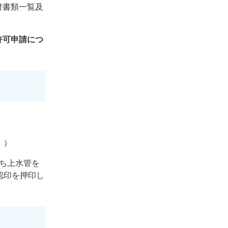
付書類一覧及
許可申請につ
。）
ち上水管を
認印を押印し