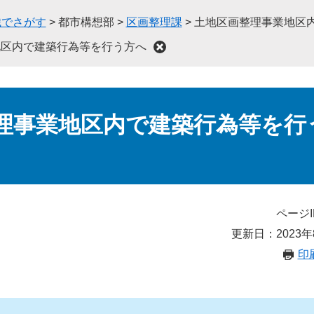
織でさがす
>
都市構想部
>
区画整理課
>
土地区画整理事業地区
地区内で建築行為等を行う方へ
理事業地区内で建築行為等を行
ページI
更新日：2023年
印