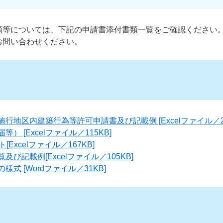
類等については、下記の申請書添付書類一覧をご確認ください
お問い合わせください。
行地区内建築行為等許可申請書及び記載例 [Excelファイル／24
） [Excelファイル／115KB]
Excelファイル／167KB]
び記載例[Excelファイル／105KB]
式 [Wordファイル／31KB]