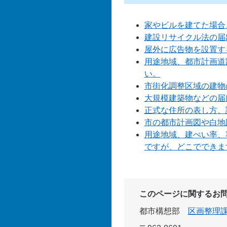
家やビルを建てた場合
建設リサイクル法の届
屋外に広告物を設置す
用途地域、都市計画道
い。
市街化調整区域の建物
大規模建築物などの届
正式な住所の表し方、
市の都市計画図や白地
用途地域、建ぺい率、
ですが、どこでできま
このページに関するお
都市構想部
区画整理