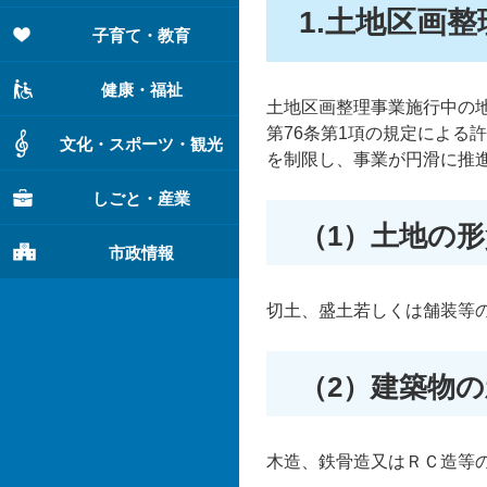
1.土地区画
子育て・教育
健康・福祉
土地区画整理事業施行中の
第76条第1項の規定による
文化・スポーツ・観光
を制限し、事業が円滑に推
しごと・産業
（1）土地の
市政情報
切土、盛土若しくは舗装等
（2）建築物
木造、鉄骨造又はＲＣ造等