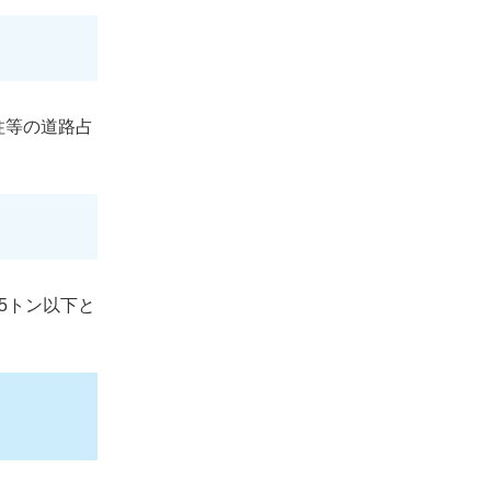
柱等の道路占
5トン以下と