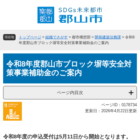
ペ
メ
ー
ニ
ジ
ュ
の
ー
先
を
頭
飛
トップページ
>
組織でさがす
>
都市構想部
>
開発建築法務課
>
令和8
現在地
で
ば
年度郡山市ブロック塀等安全対策事業補助金のご案内
す
し
。
て
本
本
令和8年度郡山市ブロック塀等安全対
文
文
策事業補助金のご案内
へ
ページ内目次
ページID：0178734
更新日：2026年4月22日更新
令和8年度の申込受付は5月11日から開始となります。