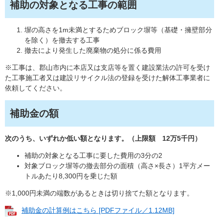
補助の対象となる工事の範囲
塀の高さを1m未満とするためブロック塀等（基礎・擁壁部分
を除く）を撤去する工事
撤去により発生した廃棄物の処分に係る費用
※工事は、郡山市内に本店又は支店等を置く建設業法の許可を受け
た工事施工者又は建設リサイクル法の登録を受けた解体工事業者に
依頼してください。
補助金の額
次のうち、いずれか低い額となります。（上限額 12万5千円）
補助の対象となる工事に要した費用の3分の2
対象ブロック塀等の撤去部分の面積（高さ×長さ）1平方メー
トルあたり8,300円を乗じた額
※1,000円未満の端数があるときは切り捨てた額となります。
補助金の計算例はこちら [PDFファイル／1.12MB]