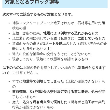
対象となるブロック塀等
次のすべてに該当するものが対象となります。
補強コンクリートブロック造又はれんが、石材等を用いた組
積造の塀
点検、診断の結果、
地震により倒壊する恐れがある
もの
現に通行の用に供している
道
（私道含む）
に面している
もの
道路面からの
高さが1メートル以上
のもの（道路境界からの距
離により条件があります）
過去に公的な補助金の交付をうけたことがないもの
現存しており、現地にて状態等を確認できるもの
以下のものは
上記の条件を満たしていた場合でも
対象外となります
ので、ご注意ください。
すでに
地震等で倒壊してしまった
（現状が確認できない）も
の
事前確認、及び補助金の交付決定受ける前に撤去、処分
が完
了しているもの
撤去、処分を
所有者自身で実施した
（所有者と施工者の契約
行為が確認できない）もの