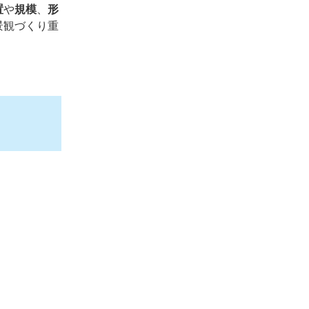
置
や
規模
、
形
景観づくり重