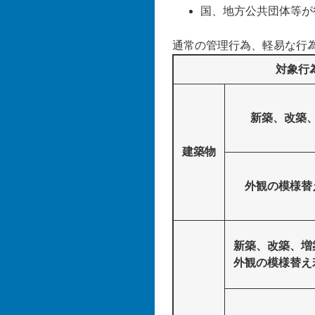
国、地方公共団体等が
通常の管理行為、軽易な行
対象行
新築、改築
建築物
外観の模様替
新築、改築、増
外観の模様替え