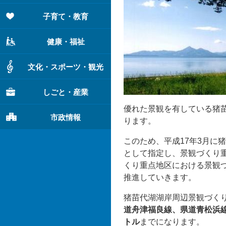
子育て・教育
健康・福祉
文化・スポーツ・観光
しごと・産業
優れた景観を有している猪
市政情報
ります。
このため、平成17年3月に
として指定し、景観づくり
くり重点地区における景観
推進していきます。
猪苗代湖湖岸周辺景観づく
道舟津福良線、県道青松浜線
トル
までになります。