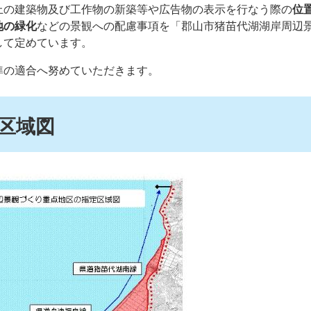
上の建築物及び工作物の新築等や広告物の表示を行なう際の
位
地の緑化
などの景観への配慮事項を「郡山市猪苗代湖湖岸周辺
して定めています。
準の適合へ努めていただきます。
区域図