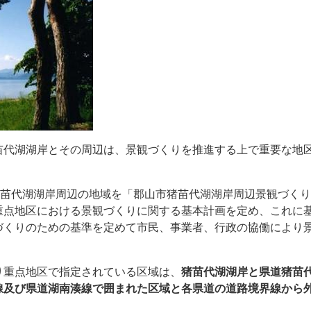
苗代湖湖岸とその周辺は、景観づくりを推進する上で重要な地
猪苗代湖湖岸周辺の地域を「郡山市猪苗代湖湖岸周辺景観づく
重点地区における景観づくりに関する基本計画を定め、これに
づくりのための基準を定めて市民、事業者、行政の協働により
り重点地区で指定されている区域は、
猪苗代湖湖岸と県道猪苗
及び県道湖南湊線で囲まれた区域と各県道の道路境界線から外