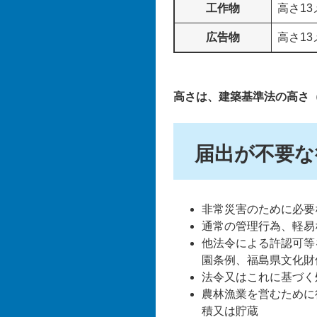
工作物
高さ13
広告物
高さ1
高さは、建築基準法の高さ
届出が不要な
非常災害のために必要
通常の管理行為、軽易
他法令による許認可等
園条例、福島県文化財
法令又はこれに基づく
農林漁業を営むために
積又は貯蔵