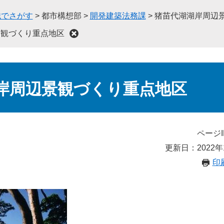
織でさがす
>
都市構想部
>
開発建築法務課
>
猪苗代湖湖岸周辺
景観づくり重点地区
岸周辺景観づくり重点地区
ページI
更新日：2022年
印