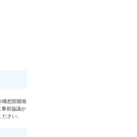
市構想部開発
に事前協議が
ください。