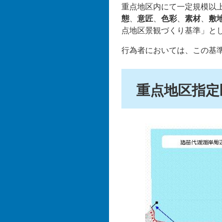
重点地区内にて一定規模以
態
、
意匠
、
色彩
、
素材
、
敷
点地区景観づくり基準」と
行為者においては、この基
重点地区指定