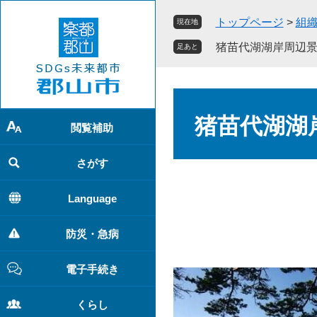
ペ
メ
トップページ
>
組
現在地
ー
ニ
ジ
ュ
猪苗代湖湖岸周辺
足あと
の
ー
先
を
頭
飛
本
で
ば
文
猪苗代湖湖
す
し
閲覧補助
。
て
本
さがす
文
へ
Language
防災・急病
電子手続き
くらし