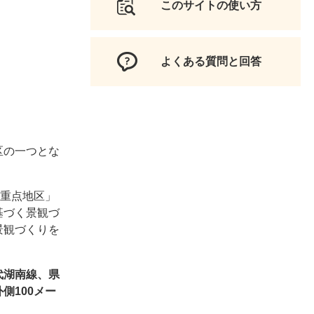
このサイトの使い方
よくある質問と回答
区の一つとな
り重点地区」
基づく景観づ
景観づくりを
代湖南線、県
側100メー