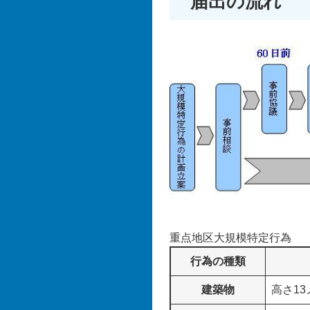
届出の流れ
重点地区大規模特定行為
行為の種類
建築物
高さ13