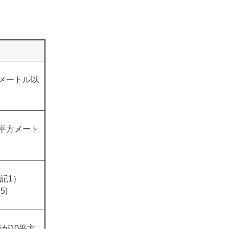
メートル以
平方メート
記1）
5)
が10平方