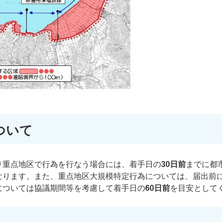
ついて
り重点地区で行為を行なう場合には、着手日の
30日前
までに都
なります。また、重点地区大規模特定行為については、届出前
については協議期間等を考慮して着手日の
60日前
を目安として