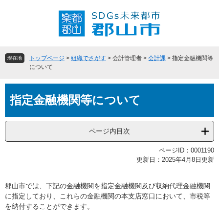
ペ
メ
ー
ニ
ジ
ュ
の
ー
先
を
頭
飛
トップページ
>
組織でさがす
>
会計管理者
>
会計課
>
指定金融機関等
現在地
で
ば
について
す
し
。
て
本
本
指定金融機関等について
文
文
へ
ページ内目次
ページID：0001190
更新日：2025年4月8日更新
郡山市では、下記の金融機関を指定金融機関及び収納代理金融機関
に指定しており、これらの金融機関の本支店窓口において、市税等
を納付することができます。