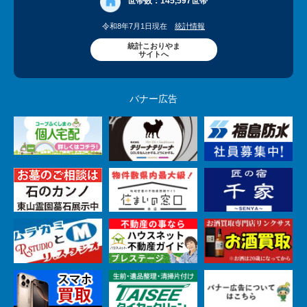
世帯数：
145,597世帯
令和8年7月1日現在
統計情報
統計こおりやま
サイトへ
バナー広告