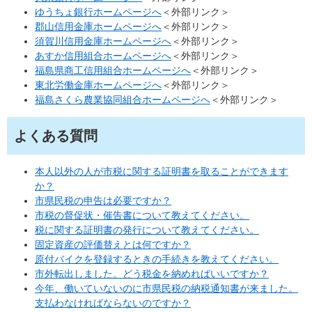
ゆうちょ銀行ホームページへ
＜外部リンク＞
郡山信用金庫ホームページへ
＜外部リンク＞
須賀川信用金庫ホームページへ
＜外部リンク＞
あすか信用組合ホームページへ
＜外部リンク＞
福島県商工信用組合ホームページへ
＜外部リンク＞
東北労働金庫ホームページへ
＜外部リンク＞
福島さくら農業協同組合ホームページへ
＜外部リンク＞
よくある質問
本人以外の人が市税に関する証明書を取ることができます
か？
市県民税の申告は必要ですか？
市税の督促状・催告書について教えてください。
税に関する証明書の発行について教えてください。
固定資産の評価替えとは何ですか？
原付バイクを登録するときの手続きを教えてください。
市外転出しました。どう税金を納めればいいですか？
今年、働いていないのに市県民税の納税通知書が来ました。
支払わなければならないのですか？