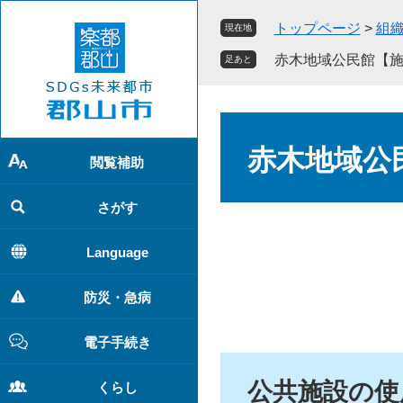
ペ
メ
トップページ
>
組
現在地
ー
ニ
ジ
ュ
赤木地域公民館【
足あと
の
ー
先
を
頭
飛
本
で
ば
文
赤木地域公
す
し
閲覧補助
。
て
本
さがす
文
へ
Language
防災・急病
電子手続き
公共施設の使
くらし