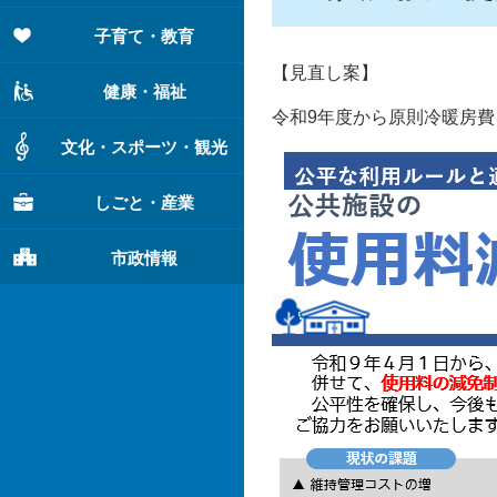
子育て・教育
【見直し案】
健康・福祉
令和9年度から原則冷暖房費
文化・スポーツ・観光
しごと・産業
市政情報