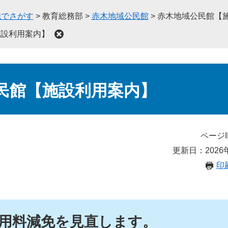
織でさがす
>
教育総務部
>
赤木地域公民館
>
赤木地域公民館【
施設利用案内】
民館【施設利用案内】
ページI
更新日：2026
印
用料減免を見直します。