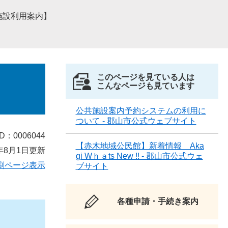
施設利用案内】
このページを見ている人は
こんなページも見ています
公共施設案内予約システムの利用に
ついて - 郡山市公式ウェブサイト
D：0006044
【赤木地域公民館】新着情報 Aka
年8月1日更新
gi Wｈａts New !! - 郡山市公式ウェ
刷ページ表示
ブサイト
各種申請・手続き案内