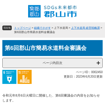
ペ
メ
ー
ニ
ジ
ュ
の
ー
先
を
頭
飛
トップページ
>
組織でさがす
>
上下水道局
>
上下水道局 経営戦略課
>
現在地
で
ば
第6回郡山市簡易水道料金審議会
す
し
。
て
本
本
第6回郡山市簡易水道料金審議会
文
文
へ
ページ内目次
ページID：0002450
更新日：2023年6月20日更新
令和元年8月6日火曜日に開催した、第6回審議会の内容をお知らせ
します。