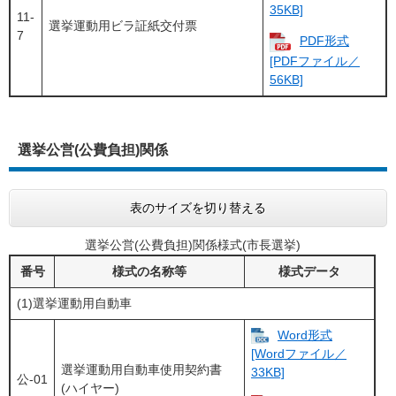
35KB]
11-
選挙運動用ビラ証紙交付票
7
PDF形式
[PDFファイル／
56KB]
選挙公営(公費負担)関係
表のサイズを切り替える
選挙公営(公費負担)関係様式(市長選挙)
番号
様式の名称等
様式データ
(1)選挙運動用自動車
Word形式
[Wordファイル／
選挙運動用自動車使用契約書
33KB]
公-01
(ハイヤー)