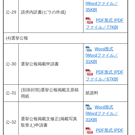
[Wordファイル／
35KB]
公-29
請求内訳書(ビラの作成)
PDF形式 [PDF
ファイル／77KB]
(4)選挙公報
Word形式
[Wordファイル／
31KB]
公-30
選挙公報掲載申請書
PDF形式 [PDF
ファイル／67KB]
(別添封筒)選挙公報掲載文原稿
公-31
紙資料
用紙
Word形式
[Wordファイル／
選挙公報掲載文修正(掲載写真
31KB]
公-32
取替え)申請書
PDF形式 [PDF