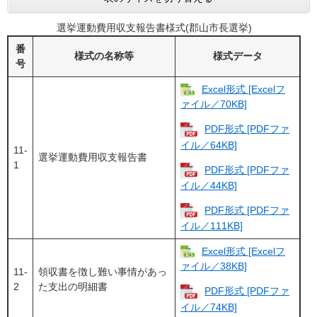
選挙運動費用収支報告書様式(郡山市長選挙)
番
様式の名称等
様式データ
号
Excel形式 [Excelフ
ァイル／70KB]
PDF形式 [PDFファ
イル／64KB]
11-
選挙運動費用収支報告書
1
PDF形式 [PDFファ
イル／44KB]
PDF形式 [PDFファ
イル／111KB]
Excel形式 [Excelフ
ァイル／38KB]
11-
領収書を徴し難い事情があっ
2
た支出の明細書
PDF形式 [PDFファ
イル／74KB]