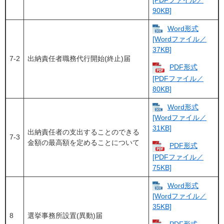
90KB]
Word形式
[Wordファイル／
37KB]
7-2
出納責任者職務代行開始(終止)届
PDF形式
[PDFファイル／
80KB]
Word形式
[Wordファイル／
31KB]
出納責任者の支出することのできる
7-3
金額の最高額を定めることについて
PDF形式
[PDFファイル／
75KB]
Word形式
[Wordファイル／
35KB]
8
選挙事務所設置(異動)届