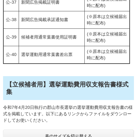
公-37
新聞広告掲載証明書
時に配布)​
(※原本は立候補届出
公-38
新聞広告掲載承諾通知書
時に配布)​
(※原本は立候補届出
公-39
候補者用通常葉書使用証明書
時に配布)​
(※原本は立候補届出
公-40
選挙運動用通常葉書差出票
時に配布)​
【立候補者用】選挙運動費用収支報告書様式
集
令和7年4月20日執行の郡山市長選挙の選挙運動費用収支報告書の様
式を掲載しています。以下にあるリンクからファイルをダウンロー
ドしてお使いください。
表のサイズを切り替える