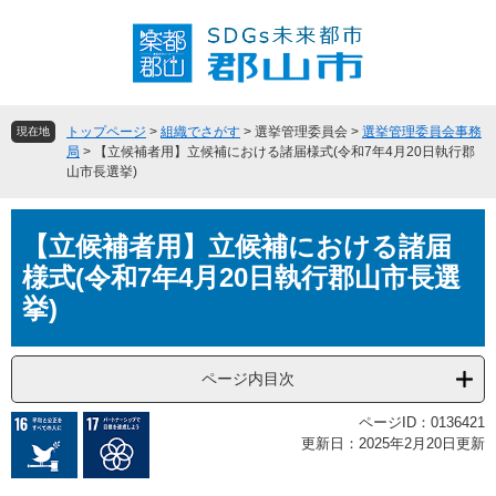
ペ
メ
ー
ニ
ジ
ュ
の
ー
先
を
頭
飛
トップページ
>
組織でさがす
>
選挙管理委員会
>
選挙管理委員会事務
現在地
で
ば
局
>
【立候補者用】立候補における諸届様式(令和7年4月20日執行郡
山市長選挙)
す
し
。
て
本
本
【立候補者用】立候補における諸届
文
文
へ
様式(令和7年4月20日執行郡山市長選
挙)
ページ内目次
ページID：0136421
更新日：2025年2月20日更新