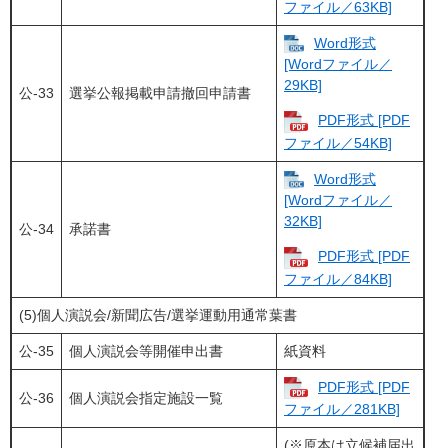
ファイル／63KB]
Word形式
[Wordファイル／
29KB]
公-33
選挙公報掲載申請撤回申請書
PDF形式 [PDF
ファイル／54KB]
Word形式
[Wordファイル／
32KB]
公-34
承諾書
PDF形式 [PDF
ファイル／84KB]
(5)個人演説会/新聞広告/選挙運動用通常葉書
公-35
個人演説会等開催申出書
紙資料
PDF形式 [PDF
公-36
個人演説会指定施設一覧
ファイル／281KB]
(※原本は立候補届出