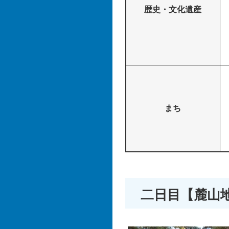
歴史・文化遺産
まち
二日目【麓山地