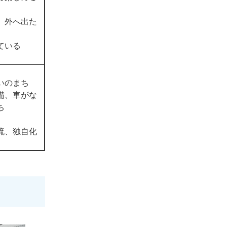
、外へ出た
ている
いのまち
備、車がな
ち
流、独自化