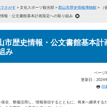
織でさがす
>
文化スポーツ観光部
>
郡山市歴史情報博物館
>
（
史情報・公文書館基本計画策定への取り組み
山市歴史情報・公文書館基本計
組み
ページI
更新日：2024
印
を保全、整備活用し、情報発信するとともに、将来へ継承する