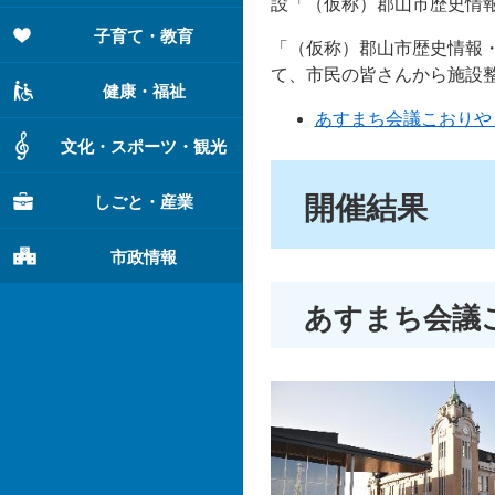
設「（仮称）郡山市歴史情
子育て・教育
「（仮称）郡山市歴史情報
て、市民の皆さんから施設
健康・福祉
あすまち会議こおりや
文化・スポーツ・観光
開催結果
しごと・産業
市政情報
あすまち会議こ