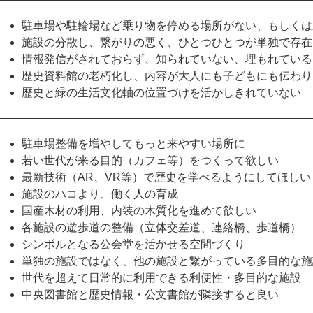
駐車場や駐輪場など乗り物を停める場所がない、もしくは
施設の分散し、繋がりの悪く、ひとつひとつが単独で存在
情報発信がされておらず、知られていない、埋もれている
歴史資料館の老朽化し、内容が大人にも子どもにも伝わり
歴史と緑の⽣活文化軸の位置づけを活かしきれていない
駐車場整備を増やしてもっと来やすい場所に
若い世代が来る目的（カフェ等）をつくって欲しい
最新技術（AR、VR等）で歴史を学べるようにしてほしい
施設のハコより、働く人の育成
国産木材の利用、内装の木質化を進めて欲しい
各施設の遊歩道の整備（立体交差道、連絡橋、歩道橋）
シンボルとなる公会堂を活かせる空間づくり
単独の施設ではなく、他の施設と繋がっている多目的な施
世代を超えて日常的に利用できる利便性・多目的な施設
中央図書館と歴史情報・公文書館が隣接すると良い