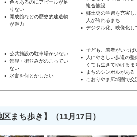
色々あるのにアピールが足
複合施設
りない
郷土史の学習を充実し
開成館などの歴史的建造物
人が誇れるまち
が魅力
デジタル化、映像化し
子ども、若者がいっぱ
公共施設の駐車場が少ない
人にやさしい歩道の整
景観・街並みがのこってい
くても⽣きてゆけるま
ない
まちのシンボルがある
水害を何とかしたい
こおりやま広域圏で交
区まち歩き】（11月17日）