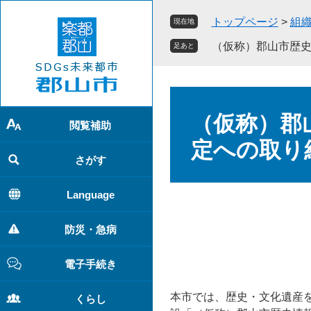
ペ
メ
トップページ
>
組
現在地
ー
ニ
ジ
ュ
（仮称）郡山市歴
足あと
の
ー
先
を
頭
飛
本
で
ば
文
（仮称）郡
す
し
閲覧補助
。
て
定への取り
本
さがす
文
へ
Language
防災・急病
電子手続き
本市では、歴史・文化遺産
くらし