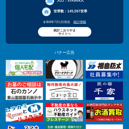
人口：
314,828人
世帯数：
145,597世帯
令和8年7月1日現在
統計情報
統計こおりやま
サイトへ
バナー広告