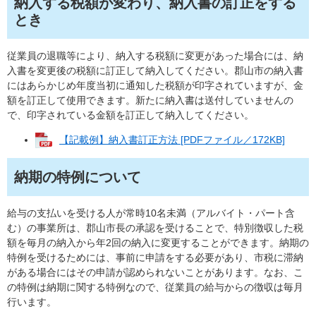
納入する税額が変わり、納入書の訂正をする
とき
従業員の退職等により、納入する税額に変更があった場合には、納
入書を変更後の税額に訂正して納入してください。郡山市の納入書
にはあらかじめ年度当初に通知した税額が印字されていますが、金
額を訂正して使用できます。新たに納入書は送付していませんの
で、印字されている金額を訂正して納入してください。
【記載例】納入書訂正方法 [PDFファイル／172KB]
納期の特例について
給与の支払いを受ける人が常時10名未満（アルバイト・パート含
む）の事業所は、郡山市長の承認を受けることで、特別徴収した税
額を毎月の納入から年2回の納入に変更することができます。納期の
特例を受けるためには、事前に申請をする必要があり、市税に滞納
がある場合にはその申請が認められないことがあります。なお、こ
の特例は納期に関する特例なので、従業員の給与からの徴収は毎月
行います。