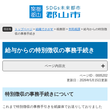
ペ
メ
ー
ニ
ジ
ュ
の
ー
先
を
頭
飛
トップページ
>
組織でさがす
>
税務部
>
市民税課
>
給与からの特別徴
現在地
で
ば
収の事務手続き
す
し
。
て
本
本
給与からの特別徴収の事務手続き
文
文
へ
ページ内目次
ページID：0005202
更新日：2026年5月15日更新
特別徴収の事務手続きについて
これまで特別徴収の事務手引きを紙媒体でお送りしておりました