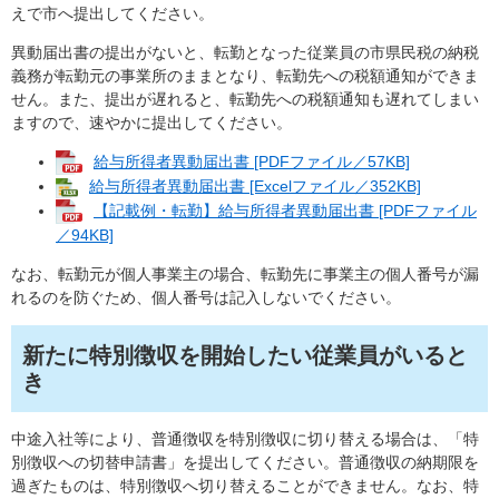
えで市へ提出してください。
異動届出書の提出がないと、転勤となった従業員の市県民税の納税
義務が転勤元の事業所のままとなり、転勤先への税額通知ができま
せん。また、提出が遅れると、転勤先への税額通知も遅れてしまい
ますので、速やかに提出してください。
給与所得者異動届出書 [PDFファイル／57KB]
給与所得者異動届出書 [Excelファイル／352KB]
【記載例・転勤】給与所得者異動届出書 [PDFファイル
／94KB]
なお、転勤元が個人事業主の場合、転勤先に事業主の個人番号が漏
れるのを防ぐため、個人番号は記入しないでください。
新たに特別徴収を開始したい従業員がいると
き
中途入社等により、普通徴収を特別徴収に切り替える場合は、「特
別徴収への切替申請書」を提出してください。普通徴収の納期限を
過ぎたものは、特別徴収へ切り替えることができません。なお、特