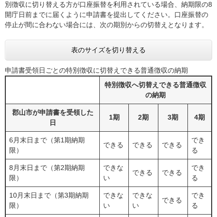
別徴収に切り替える方が口座振替を利用されている場合、納期限の8
開庁日前までに届くように申請書を提出してください。口座振替の
停止が間に合わない場合には、次の期別からの切替えとなります。
表のサイズを切り替える
申請書受領日ごとの特別徴収に切替えできる普通徴収の納期
特別徴収へ切替えできる普通徴収
の納期
郡山市が申請書を受領した
1期
2期
3期
4期
日
6月末日まで（第1期納期
でき
できる
できる
できる
限）
る
8月末日まで（第2期納期
できな
でき
できる
できる
限）
い
る
10月末日まで（第3期納期
できな
できな
でき
できる
限）
い
い
る