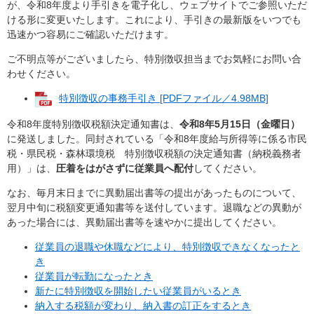
が、令和8年度より手引きを電子化し、ウェブサイトでご参照いただ
ける形に変更いたします。これにより、手引きの最新版をいつでも
迅速かつ容易にご確認いただけます。
ご不明点等がございましたら、特別徴収担当までお気軽にお問い合
わせください。
特別徴収の事務手引き [PDFファイル／4.98MB]
令和8年度特別徴収税額決定通知書は、
令和8年5月15日（金曜日）
に発送しました。同封されている「令和8年度給与所得等に係る市民
税・県民税・森林環境税 特別徴収税額の決定通知書（納税義務者
用）」は、
圧着をはがさずに従業員へ配付
してください。
なお、毎月末日までに異動届出書等の提出があったものについて、
翌月中旬に税額変更通知書等を送付しています。退職などの異動が
あった場合には、異動届出書等を速やかに提出してください。
従業員の退職や休職などにより、特別徴収できなくなったと
き
従業員が転勤になったとき
新たに特別徴収を開始したい従業員がいるとき
納入する税額が変わり、納入書の訂正をするとき