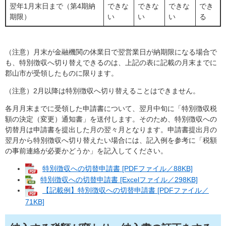
翌年1月末日まで（第4期納
できな
できな
できな
でき
期限）
い
い
い
る
（注意）月末が金融機関の休業日で翌営業日が納期限になる場合で
も、特別徴収へ切り替えできるのは、上記の表に記載の月末までに
郡山市が受領したものに限ります。
（注意）2月以降は特別徴収へ切り替えることはできません。
各月月末までに受領した申請書について、翌月中旬に「特別徴収税
額の決定（変更）通知書」を送付します。そのため、特別徴収への
切替月は申請書を提出した月の翌々月となります。申請書提出月の
翌月から特別徴収へ切り替えたい場合には、記入例を参考に「税額
の事前連絡が必要かどうか」を記入してください。
特別徴収への切替申請書 [PDFファイル／88KB]
特別徴収への切替申請書 [Excelファイル／298KB]
【記載例】特別徴収への切替申請書 [PDFファイル／
71KB]