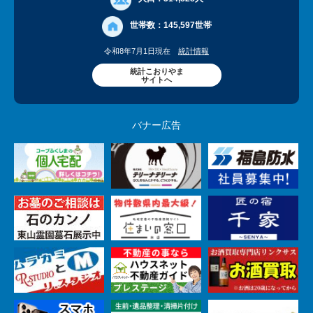
世帯数：
145,597世帯
令和8年7月1日現在
統計情報
統計こおりやま
サイトへ
バナー広告