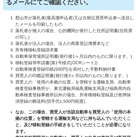
るメールにてご確認ください。
郡山市が落札者(最高価申込者)又は次順位買受申込者へ送信し
たメールを印刷したもの
落札者が個人の場合、公的機関が発行した住所証明書(住民票
の写し)
落札者が法人の場合、法人の商業登記簿謄本など
所有権移転登録請求書
自動車保管場所証明書(発行後1ヶ月以内のものに限ります。)
移転登録等申請書(第1号様式(OCRシート))
自動車検査登録印紙(500円)を添付した手数料納付書
買受人の印鑑証明書(発行後3ヶ月以内のものに限ります。)
買受人の「使用の本拠の位置」を管轄する運輸支局、自動車
検査登録事務所が、東北運輸局福島運輸支局及び福島県内自
動車検査登録事務所以外の場合、所有権移転登録及び差押抹
消登録の郵送料(切手代1,500円程度)。
なお、この場合、買受人が当該自動車を買受人の「使用の本
拠の位置」を管轄する運輸支局などに持ち込んでいただくこ
と、及び移転登録の手続きをしていただくことが必要になり
ます。