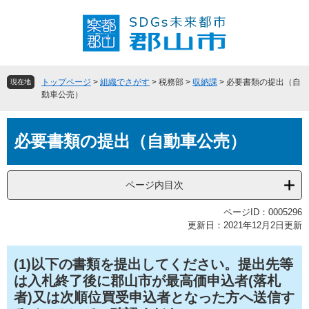
ペ
メ
ー
ニ
ジ
ュ
の
ー
先
を
頭
飛
トップページ
>
組織でさがす
>
税務部
>
収納課
>
必要書類の提出（自
現在地
で
ば
動車公売）
す
し
。
て
本
本
必要書類の提出（自動車公売）
文
文
へ
ページ内目次
ページID：0005296
更新日：2021年12月2日更新
(1)以下の書類を提出してください。提出先等
は入札終了後に郡山市が最高価申込者(落札
者)又は次順位買受申込者となった方へ送信す