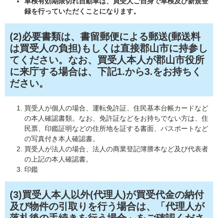
車検有効期限切れ自動車は、買受人ご自身で車検及び新規登
録を行っていただくことになります
。
(2)必要書類は、書留郵便による郵送(郵送料
は買受人の負担)もしくは直接郡山市に持参し
てください。なお、買受人本人が郡山市役所
に来庁する場合は、下記1.から3.をお持ちく
ださい。
買受人が個人の場合、運転免許証、住民基本台帳カードなど
の本人確認書類。なお、免許証などをお持ちでない方は、住
民票、印鑑証明などの住所地を証する書面、パスポートなど
の写真付き本人確認書。
買受人が法人の場合、法人の商業登記簿謄本など及び代表者
の上記の本人確認書。
印鑑
(3)買受人本人以外(代理人)が買受代金の納付
及び物件の引取りを行う場合は、「代理人が