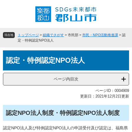
ペ
メ
ー
ニ
ジ
ュ
の
ー
先
を
頭
飛
トップページ
>
組織でさがす
>
市民部
>
市民・NPO活動推進課
>
認
現在地
で
ば
定・特例認定NPO法人
す
し
。
て
本
本
認定・特例認定NPO法人
文
文
へ
ページ内目次
ページID：0004909
更新日：2021年12月2日更新
認定NPO法人制度・特例認定NPO法人制度
認定NPO法人及び特例認定NPO法人の申請受付及び認定は、福島県