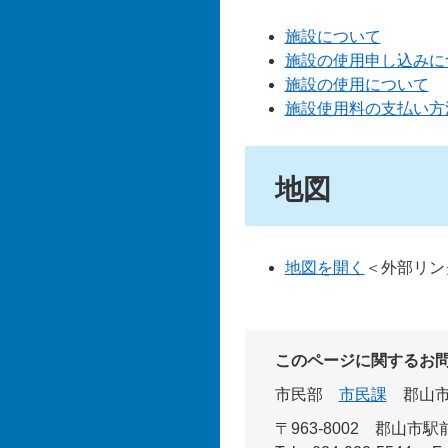
施設について
施設の使用申し込みに
施設の使用について
施設使用料の支払い方
地図
地図を開く
＜外部リン
このページに関するお
市民部
市民課
郡山
〒963-8002 郡山市