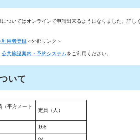
録についてはオンラインで申請出来るようになりました。詳し
ン利用者登録
＜外部リンク＞
、
公共施設案内・予約システム
をご利用ください。
ついて
積（平方メート
定員（人）
168
84