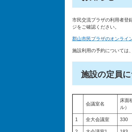
市民交流プラザの利用者登
ジをご確認ください。
郡山市民プラザのオンライ
施設利用の予約については
施設の定員に
床面
会議室名
ル）
1
全大会議室
330
2
大会議室1
183