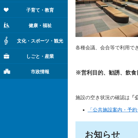
子育て・教育
健康・福祉
文化・スポーツ・観光
各種会議、会合等で利用で
しごと・産業
市政情報
※営利目的、勧誘、飲食
施設の空き状況の確認は
「
「公共施設案内・予約
お知らせ