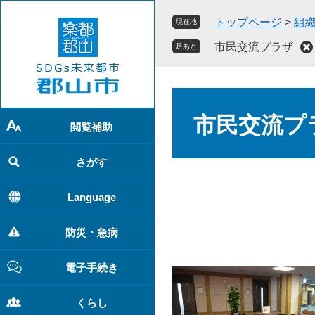
ペ
メ
トップページ
>
組
現在地
ー
ニ
ジ
ュ
市民交流プラザ
足あと
の
ー
先
を
頭
飛
本
で
ば
文
市民交流プ
す
し
閲覧補助
。
て
本
さがす
文
へ
Language
防災・急病
電子手続き
くらし