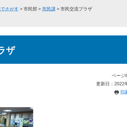
織でさがす
>
市民部
>
市民課
>
市民交流プラザ
ラザ
ページI
更新日：2022
印