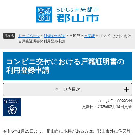
ペ
メ
ー
ニ
ジ
ュ
の
ー
先
を
頭
飛
トップページ
>
組織でさがす
>
市民部
>
市民課
>
コンビニ交付におけ
現在地
で
ば
る戸籍証明書の利用登録申請
す
し
。
て
本
本
コンビニ交付における戸籍証明書の
文
文
利用登録申請
へ
ページ内目次
ページID：0099544
更新日：2025年2月14日更新
令和6年1月29日より、郡山市に本籍がある方は、郡山市外に住民登