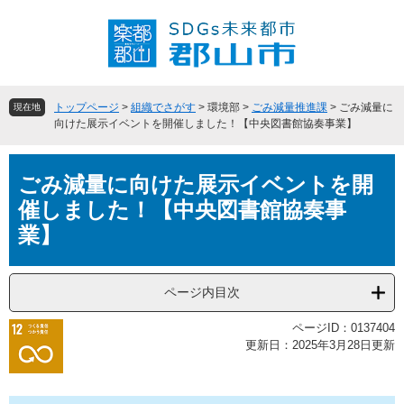
ペ
メ
ー
ニ
ジ
ュ
の
ー
先
を
頭
飛
トップページ
>
組織でさがす
>
環境部
>
ごみ減量推進課
>
ごみ減量に
現在地
で
ば
向けた展示イベントを開催しました！【中央図書館協奏事業】
す
し
。
て
本
本
ごみ減量に向けた展示イベントを開
文
文
催しました！【中央図書館協奏事
へ
業】
ページ内目次
ページID：0137404
更新日：2025年3月28日更新