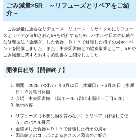
ごみ減量×5R ～リフューズとリペアをご紹
介～
ごみ減量に重要なリデュース・リユース・リサイクルにリフュー
ズとリペアが追加された5Rを紹介するため、パネルや日本の伝統的
な修理技法「金継ぎ」した食器、ＤＩＹで修理した椅子の展示イベ
ントを開催しました。また、中央図書館との協奏事業として、5Ｒや
ごみ減量に関するおすすめ図書をご紹介しました。
開催日程等【開催終了】
期間 2025（令和7）年3月13日（木曜日）～3月26日（水曜
日）※月曜日休館
会場 中央図書館 1階ホール（郡山市麓山一丁目5-25）
展示内容
リフューズ（不要な物を貰わない）とリペア（修理して使
う）のパネル展示
金継ぎした食器やＤＩＹで修理した椅子の展示
図書館とのコラボによるおススメ図書のご紹介